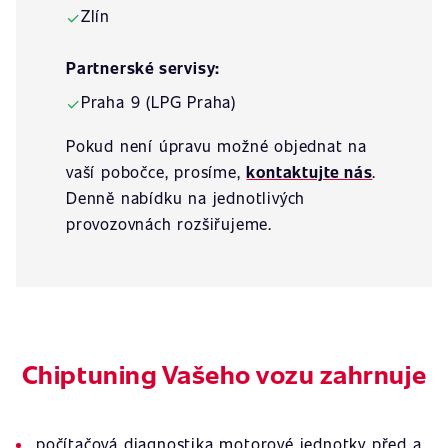
Zlín
✓
Partnerské servisy:
Praha 9 (LPG Praha)
✓
Pokud není úpravu možné objednat na
vaší pobočce, prosíme,
kontaktujte nás
.
Denně nabídku na jednotlivých
provozovnách rozšiřujeme.
Chiptuning Vašeho vozu zahrnuje
počítačová diagnostika motorové jednotky před a