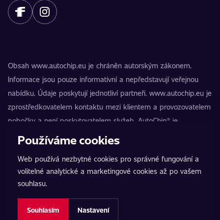
Obsah www.autochip.eu je chráněn autorským zákonem.
Informace jsou pouze informativní a nepředstavují veřejnou
nabídku. Údaje poskytují jednotliví partneři. www.autochip.eu je
zprostředkovatelem kontaktu mezi klientem a provozovatelem
pobočky a není poskytovatelem služeb. AutoChip® je
registrovaná ochranná známka Petra Kučery. Úpravy, které
Používáme cookies
nejsou označeny jako Premium, mohou vést k technické
Web používá nezbytné cookies pro správné fungování a
nezpůsobilosti vozidla k provozu na pozemních komunikacích.
volitelné analytické a marketingové cookies až po vašem
Přesné informace poskytuje vždy konkrétní provozovatel
souhlasu.
pobočky.
Nastavení cookies
Souhlasím
Nastavení