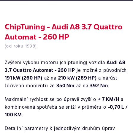
ChipTuning - Audi A8 3.7 Quattro
Automat - 260 HP
(od roku 1998)
Zvýšení výkonu motoru (chiptuning) vozidla
Audi A8
3.7 Quattro Automat - 260 HP
je možné z původních
191 kW (260 HP)
až na
210 kW (289 HP)
a nárůst
točivého momentu ze
350 Nm
až na
392 Nm
.
Maximální rychlost se po úpravě zvýší o
+ 7 KM/H
a
kombinovaná spotřeba se sníží v průměru o
-0,70 L /
100 KM
.
Detailní parametry k jednotlivým druhům úprav