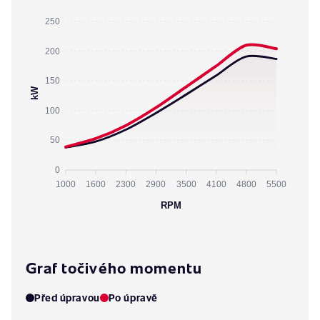
250
200
150
kW
100
50
0
1000
1600
2300
2900
3500
4100
4800
5500
RPM
Graf točivého momentu
Před úpravou
Po úpravě