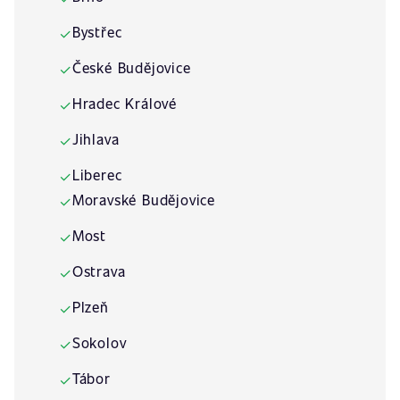
Bystřec
✓
České Budějovice
✓
Hradec Králové
✓
Jihlava
✓
Liberec
✓
Moravské Budějovice
✓
Most
✓
Ostrava
✓
Plzeň
✓
Sokolov
✓
Tábor
✓