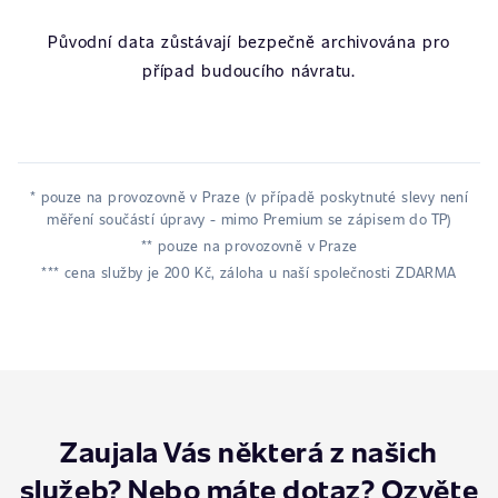
Původní data zůstávají bezpečně archivována pro
případ budoucího návratu.
* pouze na provozovně v Praze (v případě poskytnuté slevy není
měření součástí úpravy - mimo Premium se zápisem do TP)
** pouze na provozovně v Praze
*** cena služby je 200 Kč, záloha u naší společnosti ZDARMA
Zaujala Vás některá z našich
služeb? Nebo máte dotaz? Ozvěte