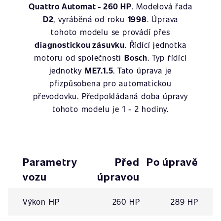
Quattro Automat - 260 HP
. Modelová řada
D2
, vyráběná od roku
1998
. Úprava
tohoto modelu se provádí přes
diagnostickou zásuvku
. Řídící jednotka
motoru od společnosti
Bosch
. Typ řídící
jednotky
ME7.1.5
. Tato úprava je
přizpůsobena pro automatickou
převodovku. Předpokládaná doba úpravy
tohoto modelu je 1 - 2 hodiny.
Parametry
Před
Po úpravě
vozu
úpravou
Výkon HP
260 HP
289 HP