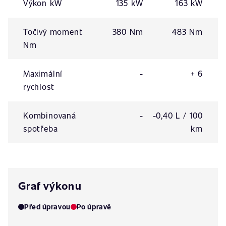
Výkon kW
135 kW
163 kW
Točivý moment
380 Nm
483 Nm
Nm
Maximální
-
+ 6
rychlost
Kombinovaná
-
-0,40 L / 100
spotřeba
km
Graf výkonu
Před úpravou
Po úpravě