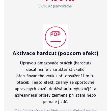
5 690 Kč (samostatně)
Aktivace hardcut (popcorn efekt)
Úpravou omezovače otáček (hardcut)
dosáhneme charakteristického
přerušovaného zvuku při dosažení limitu
otáček. Tento efekt, známý ze sportovně
upravených vozů, dodává autu výraznější a
agresivnější projev zejména při stání nebo
pomalé jízdě.
Tato úprava výrazně zatěžuje motor i výfukový systém