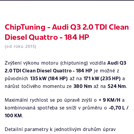
ChipTuning - Audi Q3 2.0 TDI Clean
Diesel Quattro - 184 HP
(od roku 2015)
Zvýšení výkonu motoru (chiptuning) vozidla
Audi Q3
2.0 TDI Clean Diesel Quattro - 184 HP
je možné z
původních
135 kW (184 HP)
až na
171 kW (235 HP)
a
nárůst točivého momentu ze
380 Nm
až na
524 Nm
.
Maximální rychlost se po úpravě zvýší o
+ 9 KM/H
a
kombinovaná spotřeba se sníží v průměru o
-0,70 L /
100 KM
.
Detailní parametry k jednotlivým druhům úprav