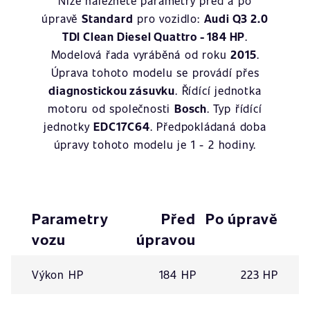
Níže naleznete parametry před a po
úpravě
Standard
pro vozidlo:
Audi Q3 2.0
TDI Clean Diesel Quattro - 184 HP
.
Modelová řada vyráběná od roku
2015
.
Úprava tohoto modelu se provádí přes
diagnostickou zásuvku
. Řídící jednotka
motoru od společnosti
Bosch
. Typ řídící
jednotky
EDC17C64
. Předpokládaná doba
úpravy tohoto modelu je 1 - 2 hodiny.
Parametry
Před
Po úpravě
vozu
úpravou
Výkon HP
184 HP
223 HP