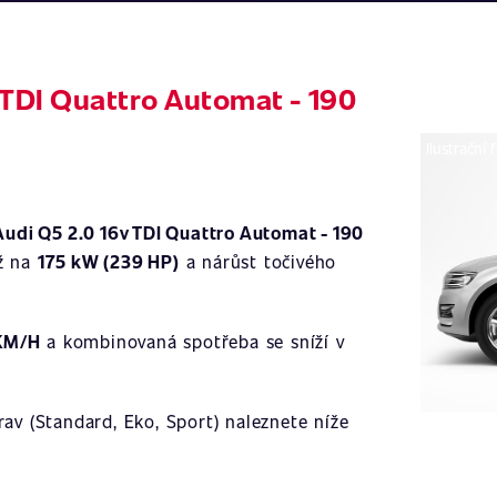
 TDI Quattro Automat - 190
Ilustrační 
Audi Q5 2.0 16v TDI Quattro Automat - 190
ž na
175 kW (239 HP)
a nárůst točivého
 KM/H
a kombinovaná spotřeba se sníží v
av (Standard, Eko, Sport) naleznete níže