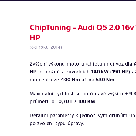
ChipTuning - Audi Q5 2.0 16v
HP
(od roku 2014)
Zvýšení výkonu motoru (chiptuning) vozidla
HP
je možné z původních
140 kW (190 HP)
a
momentu ze
400 Nm
až na
530 Nm
.
Maximální rychlost se po úpravě zvýší o
+ 9
průměru o
-0,70 L / 100 KM
.
Detailní parametry k jednotlivým druhům úpr
po zvolení typu úpravy.