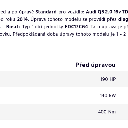
řed a po úpravě
Standard
pro vozidlo:
Audi Q5 2.0 16v T
od roku
2014
. Úprava tohoto modelu se provádí přes
dia
sti
Bosch
. Typ řídící jednotky
EDC17C64
. Tato úprava je 
ovku. Předpokládaná doba úpravy tohoto modelu je 1 - 2 
Před úpravou
190 HP
140 kW
400 Nm
-