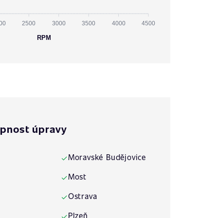
00
2500
3000
3500
4000
4500
RPM
pnost úpravy
Moravské Budějovice
✓
Most
✓
Ostrava
✓
Plzeň
✓