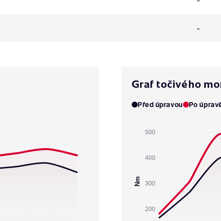
-
Graf točivého m
Před úpravou
Po úprav
500
400
Nm
300
200