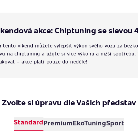
íkendová akce: Chiptuning se slevou 
n tento víkend můžete vylepšit výkon svého vozu za bezko
evu na chiptuning a užijte si více výkonu a nižší spotřebu.
akovat – akce platí pouze do neděle!
Zvolte si úpravu dle Vašich představ
Standard
Premium
EkoTuning
Sport