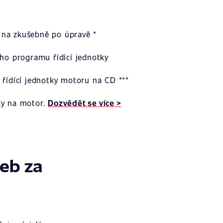
na zkušebně po úpravě *
ího programu řídící jednotky
 řídící jednotky motoru na CD ***
ky na motor.
Dozvědět se více >
žeb za