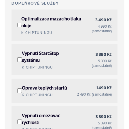
DOPLŇKOVÉ SLUŽBY
Optimalizace mazacího tlaku
3 490 Kč
oleje
4 990 Kč
(samostatně)
K CHIPTUNINGU
Vypnutí StartStop
3 390 Kč
systému
5 390 Kč
(samostatně)
K CHIPTUNINGU
Oprava teplých startů
1 490 Kč
2 490 Kč (samostatně)
K CHIPTUNINGU
Vypnutí omezovač
3 390 Kč
rychlosti
5 390 Kč
(samostatně)