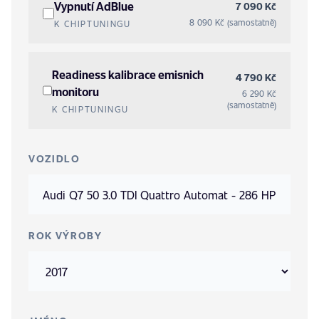
Vypnutí AdBlue
7 090 Kč
8 090 Kč (samostatně)
K CHIPTUNINGU
Readiness kalibrace emisnich
4 790 Kč
monitoru
6 290 Kč
(samostatně)
K CHIPTUNINGU
VOZIDLO
ROK VÝROBY