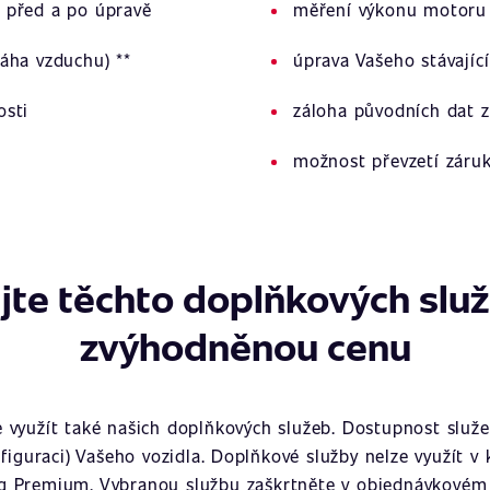
 před a po úpravě
měření výkonu motoru 
áha vzduchu) **
úprava Vašeho stávajíc
osti
záloha původních dat z
možnost převzetí záru
jte těchto doplňkových slu
zvýhodněnou cenu
využít také našich doplňkových služeb. Dostupnost služeb
figuraci) Vašeho vozidla. Doplňkové služby nelze využít v
g Premium. Vybranou službu zaškrtněte v objednávkovém 