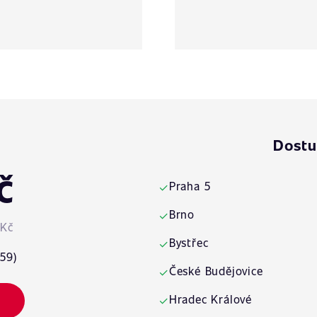
Dostu
č
Praha 5
✓
Brno
✓
 Kč
Bystřec
✓
:59)
České Budějovice
✓
Hradec Králové
✓