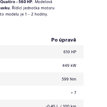
 Quattro - 560 HP
. Modelová
suvku
. Řídící jednotka motoru
o modelu je 1 - 2 hodiny.
Po úpravě
610 HP
449 kW
599 Nm
+ 7
-0,40 L / 100 km