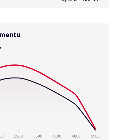
omentu
ě
00
2900
3500
4100
4800
5500