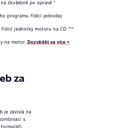
na zkušebně po úpravě *
ího programu řídící jednotky
 řídící jednotky motoru na CD ***
ky na motor.
Dozvědět se více >
žeb za
 je závislá na
 kombinaci s
formuláři.