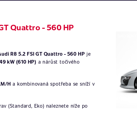
 GT Quattro - 560 HP
Ilustrační 
Audi R8 5.2 FSI GT Quattro - 560 HP
je
49 kW (610 HP)
a nárůst točivého
KM/H
a kombinovaná spotřeba se sníží v
av (Standard, Eko) naleznete níže po