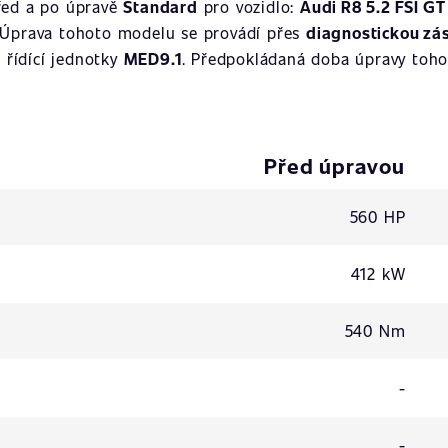
řed a po úpravě
Standard
pro vozidlo:
Audi R8 5.2 FSI GT
 Úprava tohoto modelu se provádí přes
diagnostickou zá
p řídící jednotky
MED9.1
. Předpokládaná doba úpravy tohot
Před úpravou
560 HP
412 kW
540 Nm
-
-