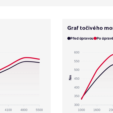
Graf točivého m
Před úpravou
Po úprav
600
550
500
Nm
450
400
350
300
4100
4800
5500
1000
1600
23