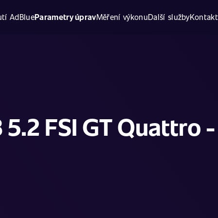
tí AdBlue
Parametry úprav
Měření výkonu
Další služby
Kontak
 5.2 FSI GT Quattro 