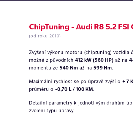
ChipTuning - Audi R8 5.2 FSI
(od roku 2010)
Zvýšení výkonu motoru (chiptuning) vozidla
možné z původních
412 kW (560 HP)
až na
4
momentu ze
540 Nm
až na
599 Nm
.
Maximální rychlost se po úpravě zvýší o
+ 7 
průměru o
-0,70 L / 100 KM
.
Detailní parametry k jednotlivým druhům úpr
zvolení typu úpravy.