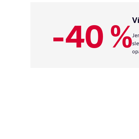
-40 %
V
Je
sl
op