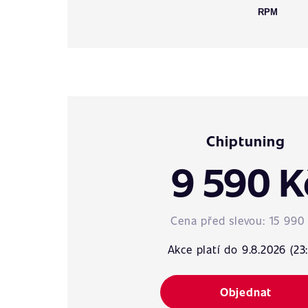
RPM
Chiptuning
9 590 K
Cena před slevou:
15 990
Akce platí do 9.8.2026 (23
Objednat