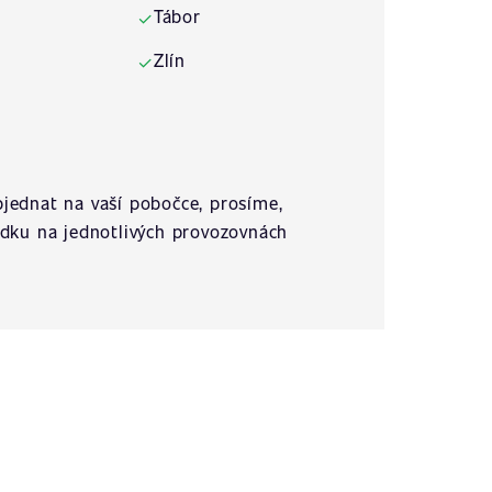
Tábor
✓
Zlín
✓
jednat na vaší pobočce, prosíme,
ídku na jednotlivých provozovnách