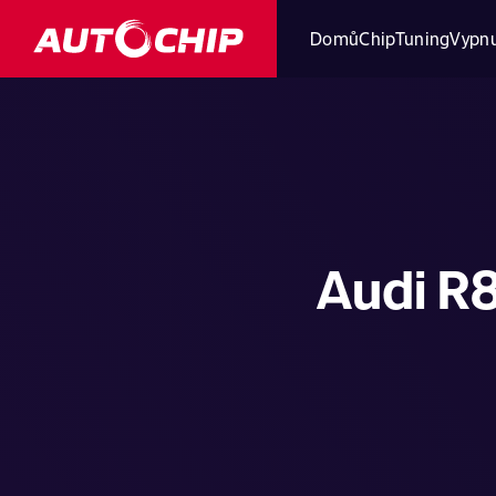
Domů
ChipTuning
Vypnu
Audi R8