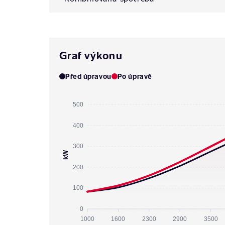
Graf výkonu
Před úpravou
Po úpravě
500
400
300
kW
200
100
0
1000
1600
2300
2900
3500