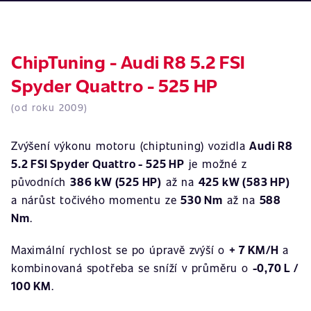
ChipTuning - Audi R8 5.2 FSI
Spyder Quattro - 525 HP
(od roku 2009)
Zvýšení výkonu motoru (chiptuning) vozidla
Audi R8
5.2 FSI Spyder Quattro - 525 HP
je možné z
původních
386 kW (525 HP)
až na
425 kW (583 HP)
a nárůst točivého momentu ze
530 Nm
až na
588
Nm
.
Maximální rychlost se po úpravě zvýší o
+ 7 KM/H
a
kombinovaná spotřeba se sníží v průměru o
-0,70 L /
100 KM
.