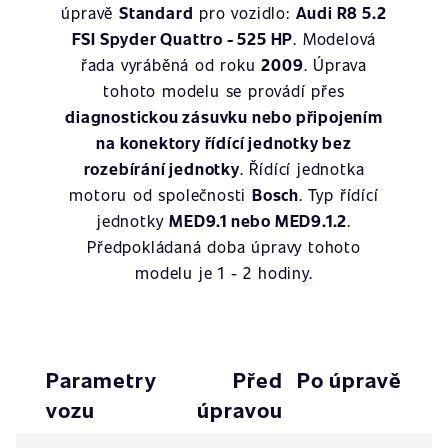
úpravě
Standard
pro vozidlo:
Audi R8 5.2
FSI Spyder Quattro - 525 HP
. Modelová
řada vyráběná od roku
2009
. Úprava
tohoto modelu se provádí přes
diagnostickou zásuvku nebo připojením
na konektory řídící jednotky bez
rozebírání jednotky
. Řídící jednotka
motoru od společnosti
Bosch
. Typ řídící
jednotky
MED9.1 nebo MED9.1.2
.
Předpokládaná doba úpravy tohoto
modelu je 1 - 2 hodiny.
Parametry
Před
Po úpravě
vozu
úpravou