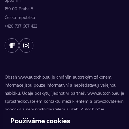
Spodní 1
159 00 Praha 5
Česká republika
+420 737 667 422
Obsah www.autochip.eu je chráněn autorským zákonem.
Informace jsou pouze informativní a nepředstavují veřejnou
nabídku. Údaje poskytují jednotliví partneři. www.autochip.eu je
zprostředkovatelem kontaktu mezi klientem a provozovatelem
pobočky a není poskytovatelem služeb. AutoChip® je
registrovaná ochranná známka Petra Kučery. Úpravy, které
Používáme cookies
nejsou označeny jako Premium, mohou vést k technické