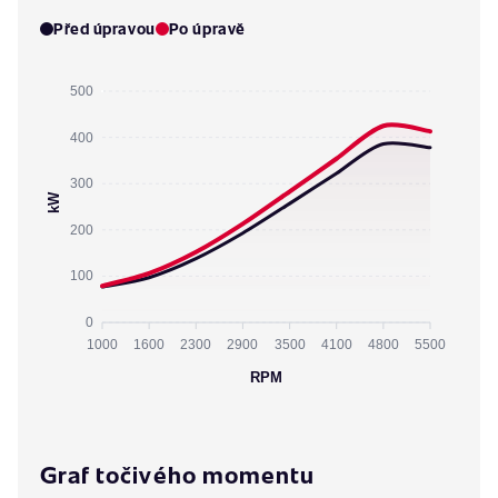
Před úpravou
Po úpravě
500
400
300
kW
200
100
0
1000
1600
2300
2900
3500
4100
4800
5500
RPM
Graf točivého momentu