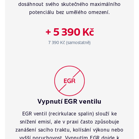
dosáhnout svého skutečného maximálního
potenciálu bez umělého omezení.
+ 5 390 Kč
7 390 Kč (samostatně)
Vypnutí EGR ventilu
EGR ventil (recirkulace spalin) slouží ke
snížení emisí, ale v praxi často způsobuje
zanášení sacího traktu, kolísání výkonu nebo
vyšší poruchovost. Vypnutím EGR dojde k