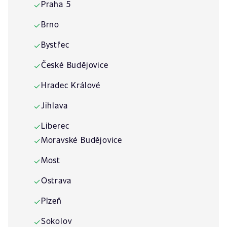
Praha 5
✓
Brno
✓
Bystřec
✓
České Budějovice
✓
Hradec Králové
✓
Jihlava
✓
Liberec
✓
Moravské Budějovice
✓
Most
✓
Ostrava
✓
Plzeň
✓
Sokolov
✓