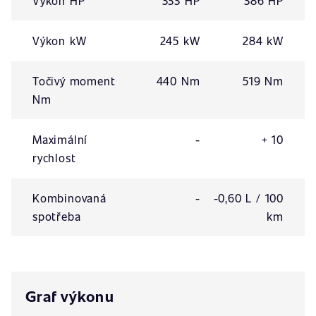
Výkon HP
333 HP
386 HP
Výkon kW
245 kW
284 kW
Točivý moment
440 Nm
519 Nm
Nm
Maximální
-
+ 10
rychlost
Kombinovaná
-
-0,60 L / 100
spotřeba
km
Graf výkonu