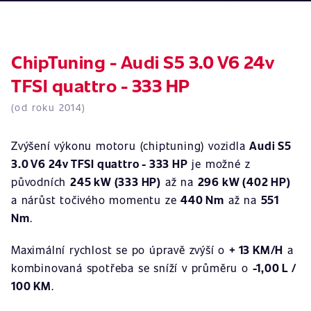
ChipTuning - Audi S5 3.0 V6 24v
TFSI quattro - 333 HP
(od roku 2014)
Zvýšení výkonu motoru (chiptuning) vozidla
Audi S5
3.0 V6 24v TFSI quattro - 333 HP
je možné z
původních
245 kW (333 HP)
až na
296 kW (402 HP)
a nárůst točivého momentu ze
440 Nm
až na
551
Nm
.
Maximální rychlost se po úpravě zvýší o
+ 13 KM/H
a
kombinovaná spotřeba se sníží v průměru o
-1,00 L /
100 KM
.