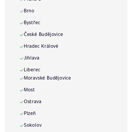
Brno
✓
Bystřec
✓
České Budějovice
✓
Hradec Králové
✓
Jihlava
✓
Liberec
✓
Moravské Budějovice
✓
Most
✓
Ostrava
✓
Plzeň
✓
Sokolov
✓