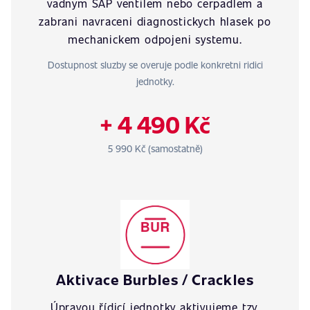
vadnym SAP ventilem nebo cerpadlem a
zabrani navraceni diagnostickych hlasek po
mechanickem odpojeni systemu.
Dostupnost sluzby se overuje podle konkretni ridici
jednotky.
+ 4 490 Kč
5 990 Kč (samostatně)
Aktivace Burbles / Crackles
Úpravou řídicí jednotky aktivujeme tzv.