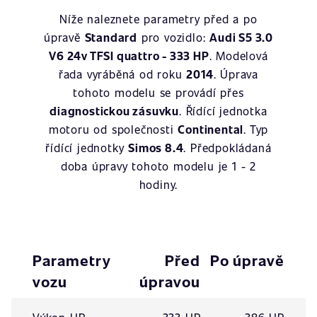
Níže naleznete parametry před a po
úpravě
Standard
pro vozidlo:
Audi S5 3.0
V6 24v TFSI quattro - 333 HP
. Modelová
řada vyráběná od roku
2014
. Úprava
tohoto modelu se provádí přes
diagnostickou zásuvku
. Řídící jednotka
motoru od společnosti
Continental
. Typ
řídící jednotky
Simos 8.4
. Předpokládaná
doba úpravy tohoto modelu je 1 - 2
hodiny.
Parametry
Před
Po úpravě
vozu
úpravou