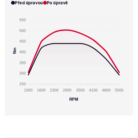
Před úpravou
Po úpravě
550
500
450
Nm
400
350
300
250
1000
1600
2300
2900
3500
4100
4800
5500
RPM