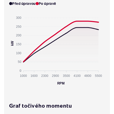
Před úpravou
Po úpravě
300
250
200
kW
150
100
50
0
1000
1600
2300
2900
3500
4100
4800
5500
RPM
Graf točivého momentu