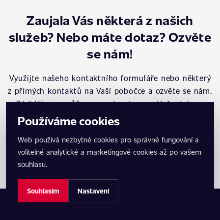
Zaujala Vás některá z našich
služeb? Nebo máte dotaz? Ozvěte
se nám!
Využijte našeho kontaktního formuláře nebo některý
z přímých kontaktů na Vaší pobočce a ozvěte se nám.
Rádi Vám pomůžeme a odpovíme na Vaše dotazy.
Používáme cookies
Kontaktovat
Web používá nezbytné cookies pro správné fungování a
volitelné analytické a marketingové cookies až po vašem
Zobrazit mapu poboček
souhlasu.
Souhlasím
Nastavení