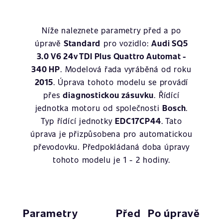
Níže naleznete parametry před a po
úpravě
Standard
pro vozidlo:
Audi SQ5
3.0 V6 24v TDI Plus Quattro Automat -
340 HP
. Modelová řada vyráběná od roku
2015
. Úprava tohoto modelu se provádí
přes
diagnostickou zásuvku
. Řídící
jednotka motoru od společnosti
Bosch
.
Typ řídící jednotky
EDC17CP44
. Tato
úprava je přizpůsobena pro automatickou
převodovku. Předpokládaná doba úpravy
tohoto modelu je 1 - 2 hodiny.
Parametry
Před
Po úpravě