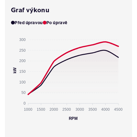
Graf výkonu
Před úpravou
Po úpravě
300
250
200
kW
150
100
50
0
1000
1500
2000
2500
3000
3500
4000
4500
RPM