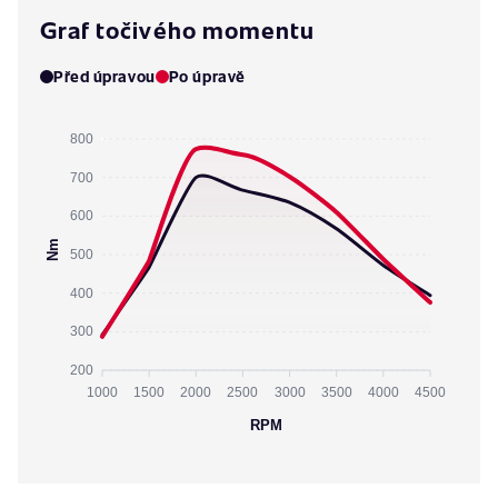
Graf točivého momentu
Před úpravou
Po úpravě
800
700
600
Nm
500
400
300
200
1000
1500
2000
2500
3000
3500
4000
4500
RPM