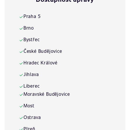
Praha 5
✓
Brno
✓
Bystřec
✓
České Budějovice
✓
Hradec Králové
✓
Jihlava
✓
Liberec
✓
Moravské Budějovice
✓
Most
✓
Ostrava
✓
Plzeň
✓