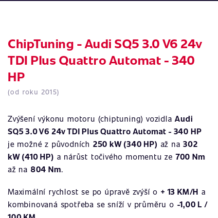
ChipTuning - Audi SQ5 3.0 V6 24v
TDI Plus Quattro Automat - 340
HP
(od roku 2015)
Zvýšení výkonu motoru (chiptuning) vozidla
Audi
SQ5 3.0 V6 24v TDI Plus Quattro Automat - 340 HP
je možné z původních
250 kW (340 HP)
až na
302
kW (410 HP)
a nárůst točivého momentu ze
700 Nm
až na
804 Nm
.
Maximální rychlost se po úpravě zvýší o
+ 13 KM/H
a
kombinovaná spotřeba se sníží v průměru o
-1,00 L /
100 KM
.