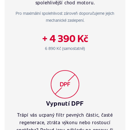
spolehlivější chod motoru.
Pro maximální spolehlivost zároveň doporučujeme jejich
mechanické zaslepení.
+ 4 390 Kč
6 890 Kč (samostatně)
Vypnutí DPF
Trápí vás ucpaný filtr pevných částic, časté
regenerace, ztráta výkonu nebo rostoucí
spotřeba? Pokud jsou náklady na opravu či