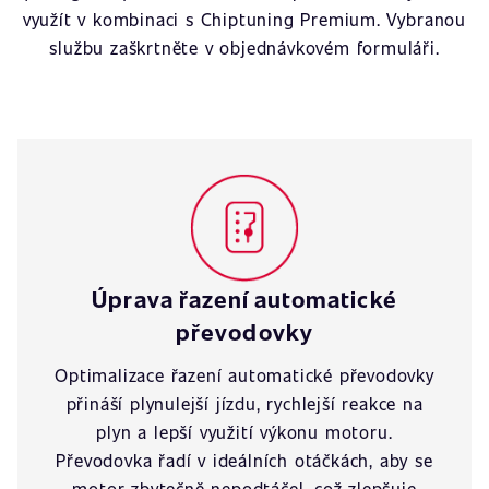
využít v kombinaci s Chiptuning Premium. Vybranou
službu zaškrtněte v objednávkovém formuláři.
Úprava řazení automatické
převodovky
Optimalizace řazení automatické převodovky
přináší plynulejší jízdu, rychlejší reakce na
plyn a lepší využití výkonu motoru.
Převodovka řadí v ideálních otáčkách, aby se
motor zbytečně nepodtáčel, což zlepšuje