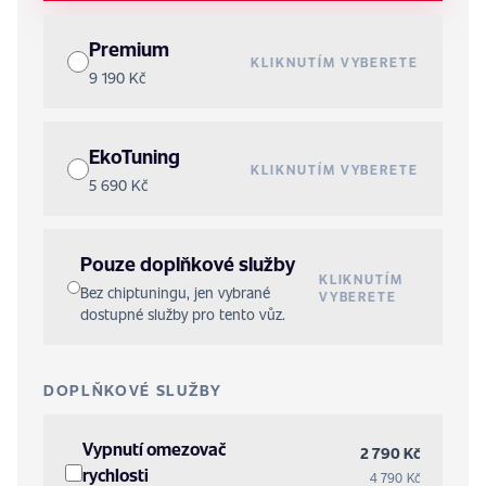
Premium
KLIKNUTÍM VYBERETE
9 190 Kč
EkoTuning
KLIKNUTÍM VYBERETE
5 690 Kč
Pouze doplňkové služby
KLIKNUTÍM
Bez chiptuningu, jen vybrané
VYBERETE
dostupné služby pro tento vůz.
DOPLŇKOVÉ SLUŽBY
Vypnutí omezovač
2 790 Kč
rychlosti
4 790 Kč