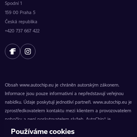
Spodní 1
159 00 Praha 5
Česká republika
+420 737 667 422
Obsah www.autochip.eu je chráněn autorským zákonem.
Informace jsou pouze informativní a nepředstavují veřejnou
nabídku. Údaje poskytují jednotliví partneři. www.autochip.eu je
zprostředkovatelem kontaktu mezi klientem a provozovatelem
pobočky a není poskytovatelem služeb. AutoChip® je
registrovaná ochranná známka Petra Kučery. Úpravy, které
Používáme cookies
nejsou označeny jako Premium, mohou vést k technické