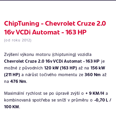
ChipTuning - Chevrolet Cruze 2.0
16v VCDi Automat - 163 HP
(od roku 2012)
Zvýšení výkonu motoru (chiptuning) vozidla
Chevrolet Cruze 2.0 16v VCDi Automat - 163 HP
je
možné z původních
120 kW (163 HP)
až na
156 kW
(211 HP)
a nárůst točivého momentu ze
360 Nm
až
na
476 Nm
.
Maximální rychlost se po úpravě zvýší o
+ 9 KM/H
a
kombinovaná spotřeba se sníží v průměru o
-0,70 L /
100 KM
.