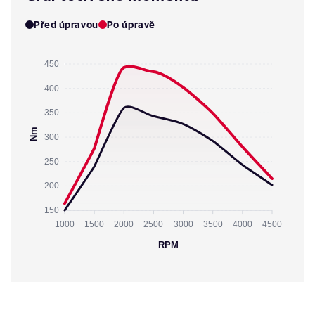
Před úpravou
Po úpravě
450
400
350
Nm
300
250
200
150
1000
1500
2000
2500
3000
3500
4000
4500
RPM