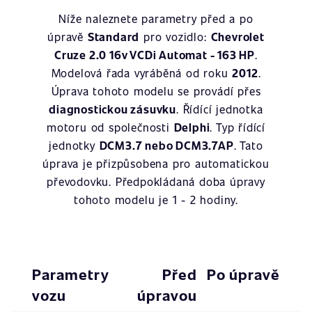
Níže naleznete parametry před a po
úpravě
Standard
pro vozidlo:
Chevrolet
Cruze 2.0 16v VCDi Automat - 163 HP
.
Modelová řada vyráběná od roku
2012
.
Úprava tohoto modelu se provádí přes
diagnostickou zásuvku
. Řídící jednotka
motoru od společnosti
Delphi
. Typ řídící
jednotky
DCM3.7 nebo DCM3.7AP
. Tato
úprava je přizpůsobena pro automatickou
převodovku. Předpokládaná doba úpravy
tohoto modelu je 1 - 2 hodiny.
Parametry
Před
Po úpravě
vozu
úpravou