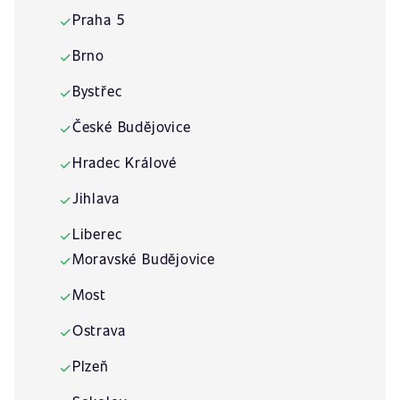
Praha 5
✓
Brno
✓
Bystřec
✓
České Budějovice
✓
Hradec Králové
✓
Jihlava
✓
Liberec
✓
Moravské Budějovice
✓
Most
✓
Ostrava
✓
Plzeň
✓