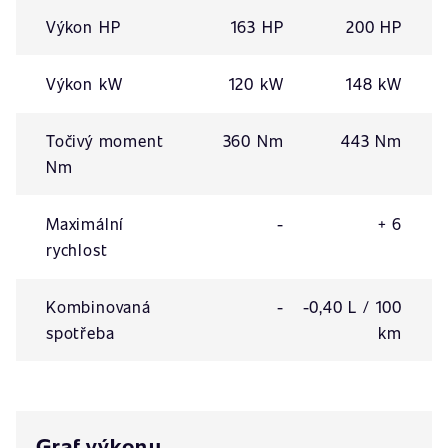
Výkon HP
163 HP
200 HP
Výkon kW
120 kW
148 kW
Točivý moment
360 Nm
443 Nm
Nm
Maximální
-
+ 6
rychlost
Kombinovaná
-
-0,40 L / 100
spotřeba
km
Graf výkonu