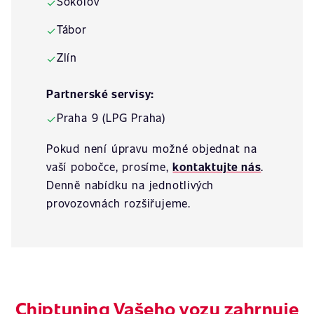
Sokolov
✓
Tábor
✓
Zlín
✓
Partnerské servisy:
Praha 9 (LPG Praha)
✓
Pokud není úpravu možné objednat na
vaší pobočce, prosíme,
kontaktujte nás
.
Denně nabídku na jednotlivých
provozovnách rozšiřujeme.
Chiptuning Vašeho vozu zahrnuje