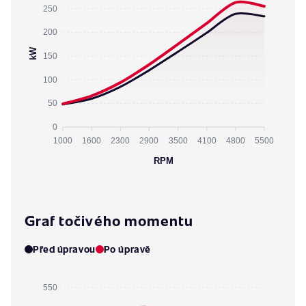
250
200
kW
150
100
50
0
1000
1600
2300
2900
3500
4100
4800
5500
RPM
Graf točivého momentu
Před úpravou
Po úpravě
550