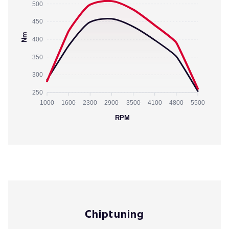
500
450
Nm
400
350
300
250
1000
1600
2300
2900
3500
4100
4800
5500
RPM
Chiptuning