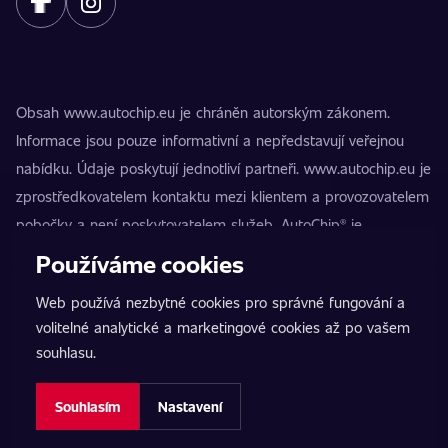
Obsah www.autochip.eu je chráněn autorským zákonem.
Informace jsou pouze informativní a nepředstavují veřejnou
nabídku. Údaje poskytují jednotliví partneři. www.autochip.eu je
zprostředkovatelem kontaktu mezi klientem a provozovatelem
pobočky a není poskytovatelem služeb. AutoChip® je
registrovaná ochranná známka Petra Kučery. Úpravy, které
Používáme cookies
nejsou označeny jako Premium, mohou vést k technické
Web používá nezbytné cookies pro správné fungování a
nezpůsobilosti vozidla k provozu na pozemních komunikacích.
volitelné analytické a marketingové cookies až po vašem
Přesné informace poskytuje vždy konkrétní provozovatel
souhlasu.
pobočky.
Nastavení cookies
Souhlasím
Nastavení