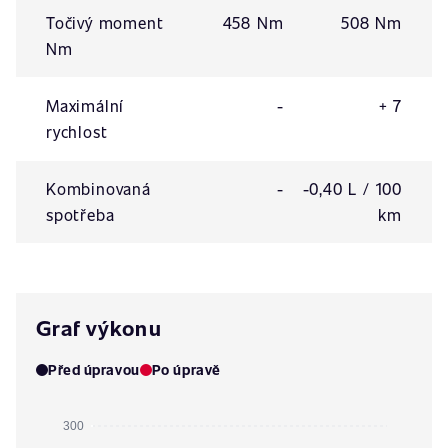
Točivý moment
458 Nm
508 Nm
Nm
Maximální
-
+ 7
rychlost
Kombinovaná
-
-0,40 L / 100
spotřeba
km
Graf výkonu
Před úpravou
Po úpravě
300