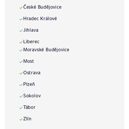
České Budějovice
✓
Hradec Králové
✓
Jihlava
✓
Liberec
✓
Moravské Budějovice
✓
Most
✓
Ostrava
✓
Plzeň
✓
Sokolov
✓
Tábor
✓
Zlín
✓