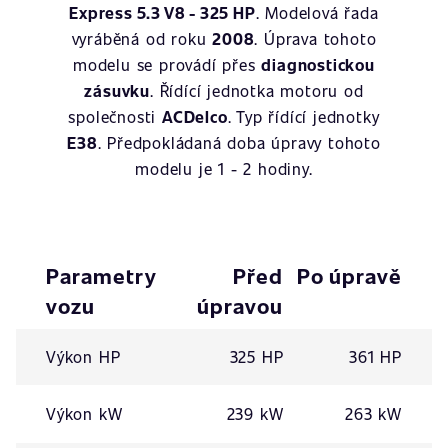
Express 5.3 V8 - 325 HP
. Modelová řada
vyráběná od roku
2008
. Úprava tohoto
modelu se provádí přes
diagnostickou
zásuvku
. Řídící jednotka motoru od
společnosti
ACDelco
. Typ řídící jednotky
E38
. Předpokládaná doba úpravy tohoto
modelu je 1 - 2 hodiny.
Parametry
Před
Po úpravě
vozu
úpravou
Výkon HP
325 HP
361 HP
Výkon kW
239 kW
263 kW