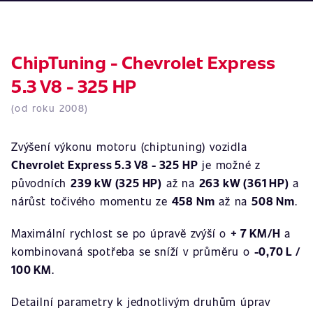
ChipTuning - Chevrolet Express
5.3 V8 - 325 HP
(od roku 2008)
Zvýšení výkonu motoru (chiptuning) vozidla
Chevrolet Express 5.3 V8 - 325 HP
je možné z
původních
239 kW (325 HP)
až na
263 kW (361 HP)
a
nárůst točivého momentu ze
458 Nm
až na
508 Nm
.
Maximální rychlost se po úpravě zvýší o
+ 7 KM/H
a
kombinovaná spotřeba se sníží v průměru o
-0,70 L /
100 KM
.
Detailní parametry k jednotlivým druhům úprav