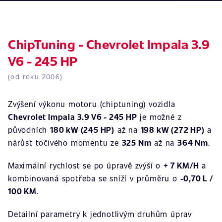
ChipTuning - Chevrolet Impala 3.9
V6 - 245 HP
(od roku 2006)
Zvýšení výkonu motoru (chiptuning) vozidla
Chevrolet Impala 3.9 V6 - 245 HP
je možné z
původních
180 kW (245 HP)
až na
198 kW (272 HP)
a
nárůst točivého momentu ze
325 Nm
až na
364 Nm
.
Maximální rychlost se po úpravě zvýší o
+ 7 KM/H
a
kombinovaná spotřeba se sníží v průměru o
-0,70 L /
100 KM
.
Detailní parametry k jednotlivým druhům úprav