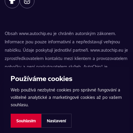
Obsah www.autochip.eu je chráněn autorským zákonem.
Informace jsou pouze informativní a nepředstavují veřejnou
nabídku. Údaje poskytují jednotliví partneři. www.autochip.eu je
zprostředkovatelem kontaktu mezi klientem a provozovatelem
pobočky a není poskytovatelem služeb. AutoChip® je
registrovaná ochranná známka Petra Kučery. Úpravy, které
Používáme cookies
nejsou označeny jako Premium, mohou vést k technické
Web používá nezbytné cookies pro správné fungování a
nezpůsobilosti vozidla k provozu na pozemních komunikacích.
volitelné analytické a marketingové cookies až po vašem
Přesné informace poskytuje vždy konkrétní provozovatel
souhlasu.
pobočky.
Nastavení cookies
Souhlasím
Nastavení