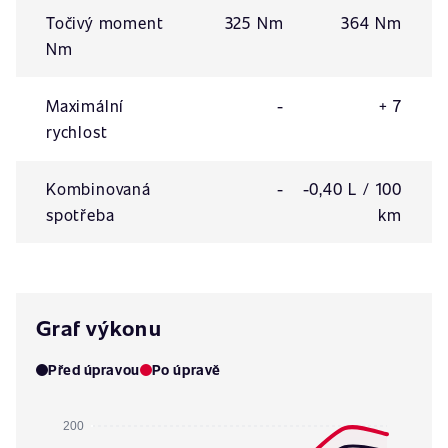
Točivý moment
325 Nm
364 Nm
Nm
Maximální
-
+ 7
rychlost
Kombinovaná
-
-0,40 L / 100
spotřeba
km
Graf výkonu
Před úpravou
Po úpravě
200