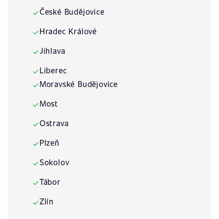
České Budějovice
✓
Hradec Králové
✓
Jihlava
✓
Liberec
✓
Moravské Budějovice
✓
Most
✓
Ostrava
✓
Plzeň
✓
Sokolov
✓
Tábor
✓
Zlín
✓