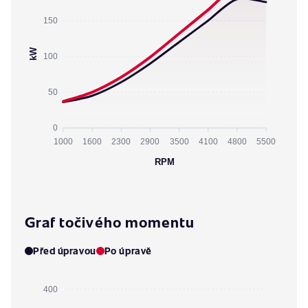
150
kW
100
50
0
1000
1600
2300
2900
3500
4100
4800
5500
RPM
Graf točivého momentu
Před úpravou
Po úpravě
400