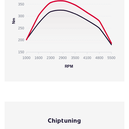
350
300
Nm
250
200
150
1000
1600
2300
2900
3500
4100
4800
5500
RPM
Chiptuning