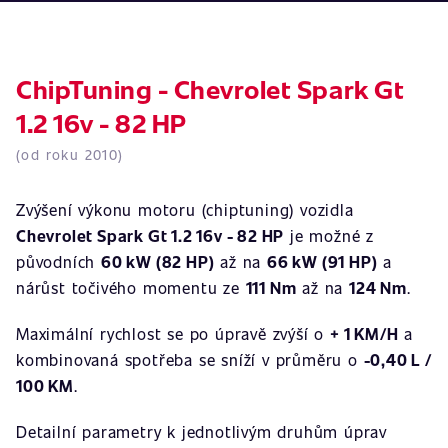
ChipTuning - Chevrolet Spark Gt
1.2 16v - 82 HP
(od roku 2010)
Zvýšení výkonu motoru (chiptuning) vozidla
Chevrolet Spark Gt 1.2 16v - 82 HP
je možné z
původních
60 kW (82 HP)
až na
66 kW (91 HP)
a
nárůst točivého momentu ze
111 Nm
až na
124 Nm
.
Maximální rychlost se po úpravě zvýší o
+ 1 KM/H
a
kombinovaná spotřeba se sníží v průměru o
-0,40 L /
100 KM
.
Detailní parametry k jednotlivým druhům úprav