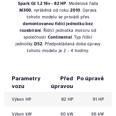
Spark Gt 1.2 16v - 82 HP
. Modelová řada
M300
, vyráběná od roku
2010
. Úprava
tohoto modelu se provádí přes
demontovanou řídící jednotku bez
rozebírání
. Řídící jednotka motoru od
společnosti
Continental
. Typ řídící
jednotky
D52
. Předpokládaná doba úpravy
tohoto modelu je 2 - 4 hodiny.
Parametry
Před
Po úpravě
vozu
úpravou
Výkon HP
82 HP
91 HP
Výkon kW
60 kW
66 kW