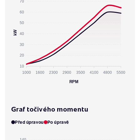
70
60
50
kW
40
30
20
10
1000
1600
2300
2900
3500
4100
4800
5500
RPM
Graf točivého momentu
Před úpravou
Po úpravě
140