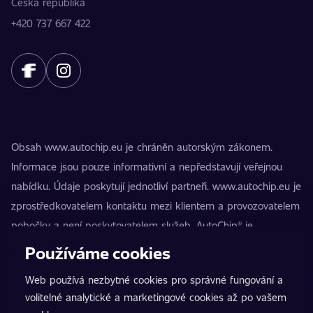
Česká republika
+420 737 667 422
Obsah www.autochip.eu je chráněn autorským zákonem.
Informace jsou pouze informativní a nepředstavují veřejnou
nabídku. Údaje poskytují jednotliví partneři. www.autochip.eu je
zprostředkovatelem kontaktu mezi klientem a provozovatelem
pobočky a není poskytovatelem služeb. AutoChip® je
registrovaná ochranná známka Petra Kučery. Úpravy, které
Používáme cookies
nejsou označeny jako Premium, mohou vést k technické
Web používá nezbytné cookies pro správné fungování a
nezpůsobilosti vozidla k provozu na pozemních komunikacích.
volitelné analytické a marketingové cookies až po vašem
Přesné informace poskytuje vždy konkrétní provozovatel