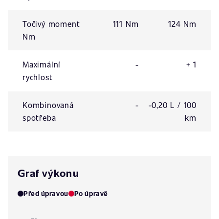
Točivý moment
111 Nm
124 Nm
Nm
Maximální
-
+ 1
rychlost
Kombinovaná
-
-0,20 L / 100
spotřeba
km
Graf výkonu
Před úpravou
Po úpravě