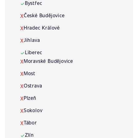
Bystřec
✓
České Budějovice
X
Hradec Králové
X
Jihlava
X
Liberec
✓
Moravské Budějovice
X
Most
X
Ostrava
X
Plzeň
X
Sokolov
X
Tábor
X
Zlín
✓