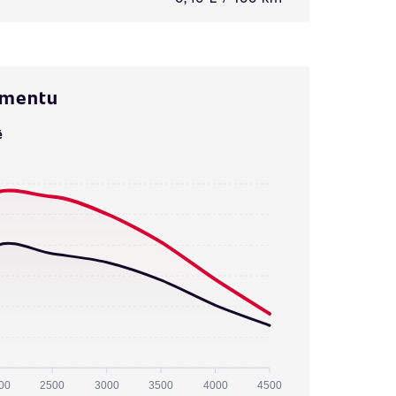
omentu
ě
00
2500
3000
3500
4000
4500