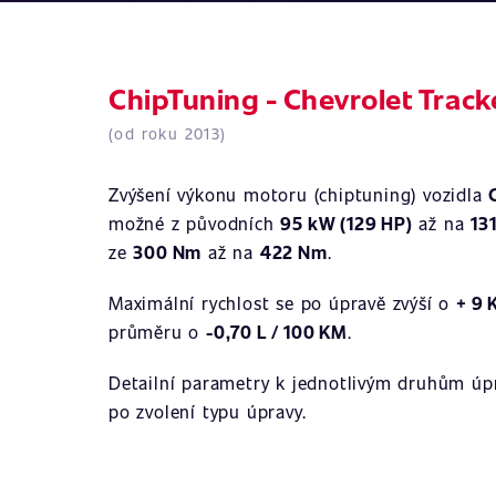
ChipTuning - Chevrolet Track
(od roku 2013)
Zvýšení výkonu motoru (chiptuning) vozidla
možné z původních
95 kW (129 HP)
až na
13
ze
300 Nm
až na
422 Nm
.
Maximální rychlost se po úpravě zvýší o
+ 9
průměru o
-0,70 L / 100 KM
.
Detailní parametry k jednotlivým druhům úpr
po zvolení typu úpravy.