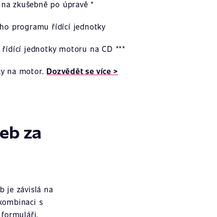
na zkušebně po úpravě *
ího programu řídící jednotky
 řídící jednotky motoru na CD ***
ky na motor.
Dozvědět se více >
žeb za
 je závislá na
 kombinaci s
formuláři.