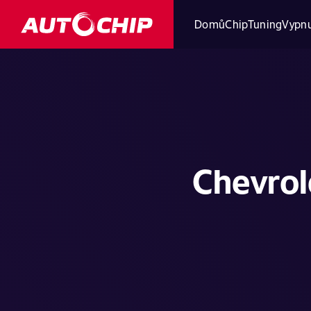
Domů
ChipTuning
Vypnu
Chevrol