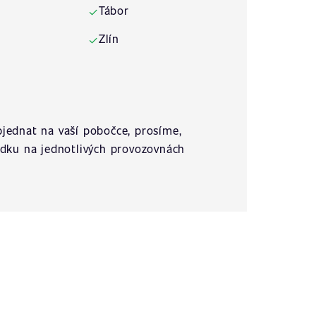
Tábor
✓
Zlín
✓
jednat na vaší pobočce, prosíme,
ídku na jednotlivých provozovnách