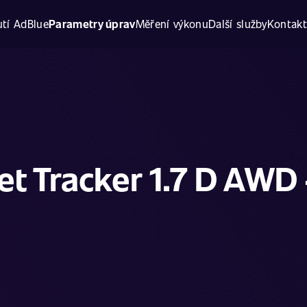
tí AdBlue
Parametry úprav
Měření výkonu
Další služby
Kontak
et Tracker 1.7 D AWD 