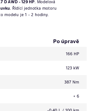
1.7 D AWD - 129 HP
. Modelová
suvku
. Řídící jednotka motoru
o modelu je 1 - 2 hodiny.
Po úpravě
166 HP
123 kW
387 Nm
+ 6
-0,40 L / 100 km