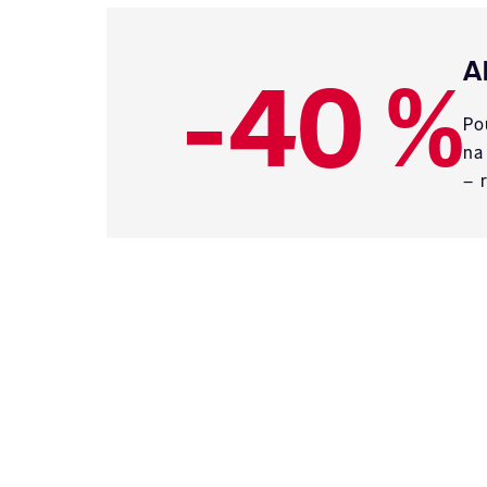
-40 %
A
Po
na
– 