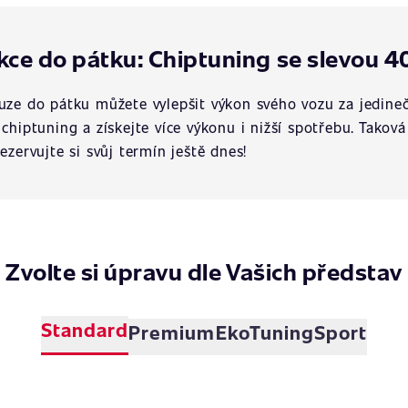
kce do pátku: Chiptuning se slevou 4
uze do pátku můžete vylepšit výkon svého vozu za jedineč
 chiptuning a získejte více výkonu i nižší spotřebu. Tako
rezervujte si svůj termín ještě dnes!
Zvolte si úpravu dle Vašich představ
Standard
Premium
EkoTuning
Sport