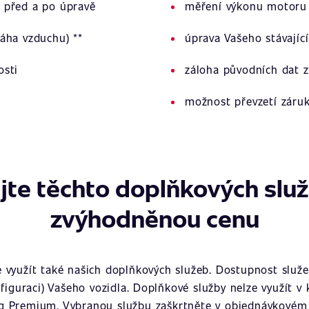
 před a po úpravě
měření výkonu motoru 
áha vzduchu) **
úprava Vašeho stávajíc
osti
záloha původních dat z
možnost převzetí záru
jte těchto doplňkových slu
zvýhodněnou cenu
využít také našich doplňkových služeb. Dostupnost služeb
figuraci) Vašeho vozidla. Doplňkové služby nelze využít v
g Premium. Vybranou službu zaškrtněte v objednávkovém 