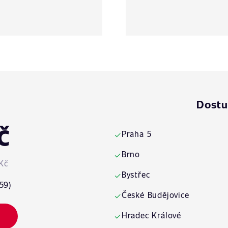
Dostu
č
Praha 5
✓
Brno
✓
Kč
Bystřec
✓
59)
České Budějovice
✓
Hradec Králové
✓