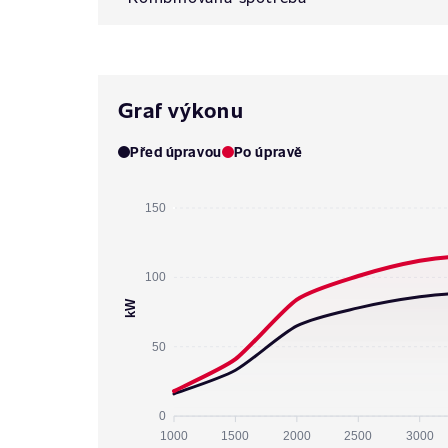
Graf výkonu
Před úpravou
Po úpravě
150
100
kW
50
0
1000
1500
2000
2500
3000