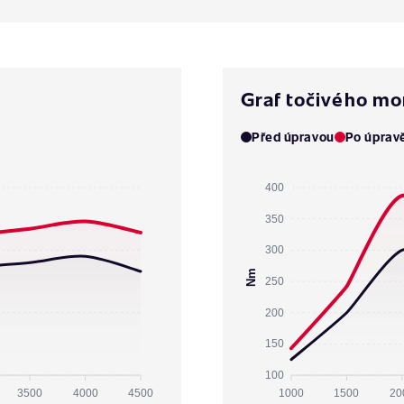
Graf točivého m
Před úpravou
Po úprav
400
350
300
Nm
250
200
150
100
3500
4000
4500
1000
1500
20