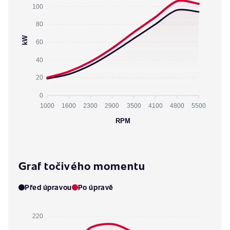
100
80
kW
60
40
20
0
1000
1600
2300
2900
3500
4100
4800
5500
RPM
Graf točivého momentu
Před úpravou
Po úpravě
220