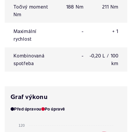
Točivý moment
188 Nm
211 Nm
Nm
Maximální
-
+ 1
rychlost
Kombinovaná
-
-0,20 L / 100
spotřeba
km
Graf výkonu
Před úpravou
Po úpravě
120