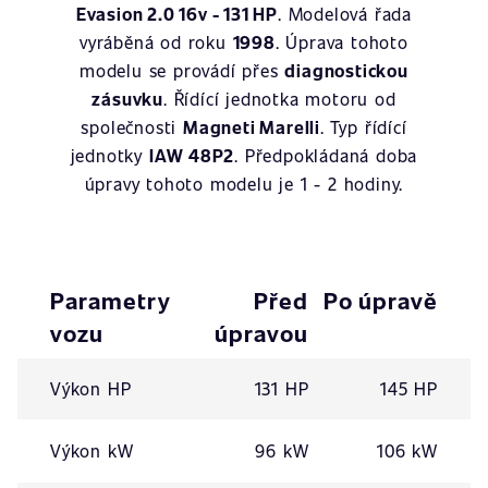
Evasion 2.0 16v - 131 HP
. Modelová řada
vyráběná od roku
1998
. Úprava tohoto
modelu se provádí přes
diagnostickou
zásuvku
. Řídící jednotka motoru od
společnosti
Magneti Marelli
. Typ řídící
jednotky
IAW 48P2
. Předpokládaná doba
úpravy tohoto modelu je 1 - 2 hodiny.
Parametry
Před
Po úpravě
vozu
úpravou
Výkon HP
131 HP
145 HP
Výkon kW
96 kW
106 kW