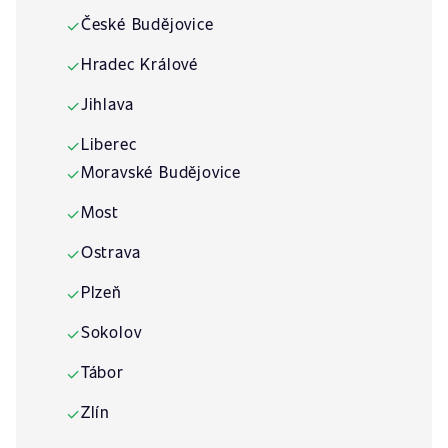
České Budějovice
✓
Hradec Králové
✓
Jihlava
✓
Liberec
✓
Moravské Budějovice
✓
Most
✓
Ostrava
✓
Plzeň
✓
Sokolov
✓
Tábor
✓
Zlín
✓