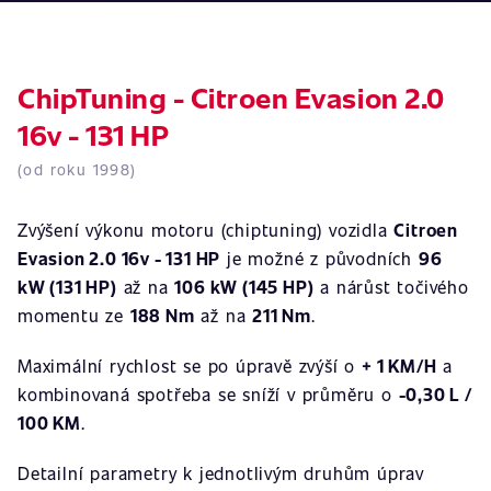
ChipTuning - Citroen Evasion 2.0
16v - 131 HP
(od roku 1998)
Zvýšení výkonu motoru (chiptuning) vozidla
Citroen
Evasion 2.0 16v - 131 HP
je možné z původních
96
kW (131 HP)
až na
106 kW (145 HP)
a nárůst točivého
momentu ze
188 Nm
až na
211 Nm
.
Maximální rychlost se po úpravě zvýší o
+ 1 KM/H
a
kombinovaná spotřeba se sníží v průměru o
-0,30 L /
100 KM
.
Detailní parametry k jednotlivým druhům úprav