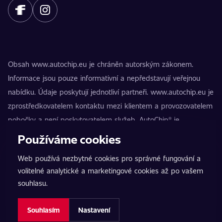
Obsah www.autochip.eu je chráněn autorským zákonem.
Informace jsou pouze informativní a nepředstavují veřejnou
nabídku. Údaje poskytují jednotliví partneři. www.autochip.eu je
zprostředkovatelem kontaktu mezi klientem a provozovatelem
pobočky a není poskytovatelem služeb. AutoChip® je
registrovaná ochranná známka Petra Kučery. Úpravy, které
Používáme cookies
nejsou označeny jako Premium, mohou vést k technické
Web používá nezbytné cookies pro správné fungování a
nezpůsobilosti vozidla k provozu na pozemních komunikacích.
volitelné analytické a marketingové cookies až po vašem
Přesné informace poskytuje vždy konkrétní provozovatel
souhlasu.
pobočky.
Nastavení cookies
Souhlasím
Nastavení