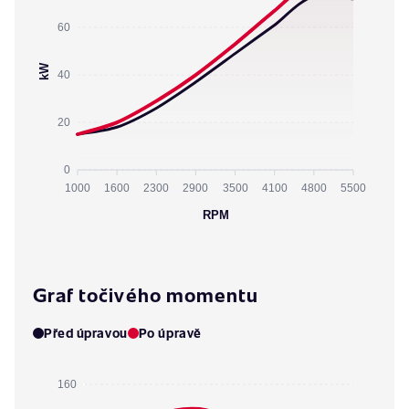
60
kW
40
20
0
1000
1600
2300
2900
3500
4100
4800
5500
RPM
Graf točivého momentu
Před úpravou
Po úpravě
160