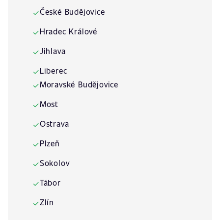
České Budějovice
✓
Hradec Králové
✓
Jihlava
✓
Liberec
✓
Moravské Budějovice
✓
Most
✓
Ostrava
✓
Plzeň
✓
Sokolov
✓
Tábor
✓
Zlín
✓