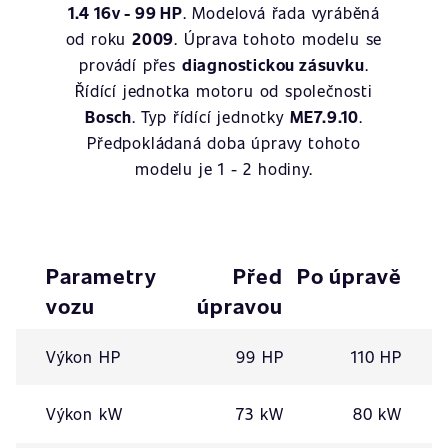
1.4 16v - 99 HP
. Modelová řada vyráběná
od roku
2009
. Úprava tohoto modelu se
provádí přes
diagnostickou zásuvku
.
Řídící jednotka motoru od společnosti
Bosch
. Typ řídící jednotky
ME7.9.10
.
Předpokládaná doba úpravy tohoto
modelu je 1 - 2 hodiny.
Parametry
Před
Po úpravě
vozu
úpravou
Výkon HP
99 HP
110 HP
Výkon kW
73 kW
80 kW