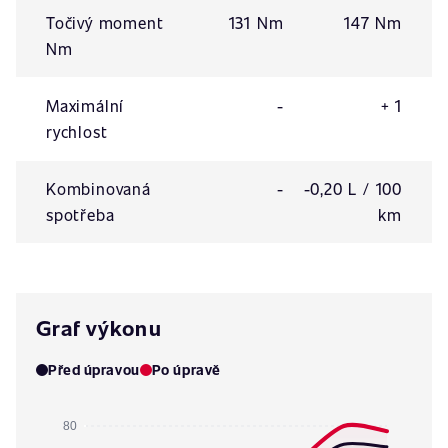
Točivý moment
131 Nm
147 Nm
Nm
Maximální
-
+ 1
rychlost
Kombinovaná
-
-0,20 L / 100
spotřeba
km
Graf výkonu
Před úpravou
Po úpravě
80