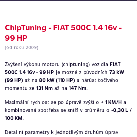
ChipTuning - FIAT 500C 1.4 16v -
99 HP
(od roku 2009)
Zvýšení výkonu motoru (chiptuning) vozidla
FIAT
500C 1.4 16v - 99 HP
je možné z původních
73 kW
(99 HP)
až na
80 kW (110 HP)
a nárůst točivého
momentu ze
131 Nm
až na
147 Nm
.
Maximální rychlost se po úpravě zvýší o
+ 1 KM/H
a
kombinovaná spotřeba se sníží v průměru o
-0,30 L /
100 KM
.
Detailní parametry k jednotlivým druhům úprav