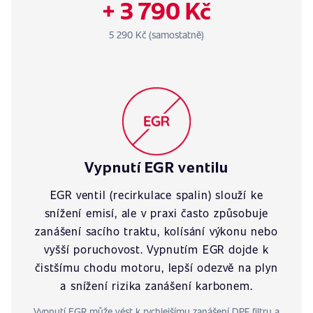
+ 3 790 Kč
5 290 Kč (samostatně)
Vypnutí EGR ventilu
EGR ventil (recirkulace spalin) slouží ke
snížení emisí, ale v praxi často způsobuje
zanášení sacího traktu, kolísání výkonu nebo
vyšší poruchovost. Vypnutím EGR dojde k
čistšímu chodu motoru, lepší odezvě na plyn
a snížení rizika zanášení karbonem.
Vypnutí EGR může vést k rychlejšímu zanášení DPF filtru a