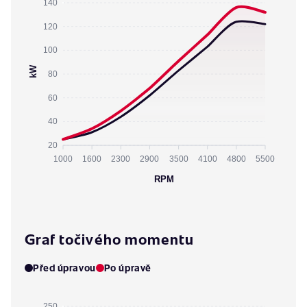
140
120
100
kW
80
60
40
20
1000
1600
2300
2900
3500
4100
4800
5500
RPM
Graf točivého momentu
Před úpravou
Po úpravě
250