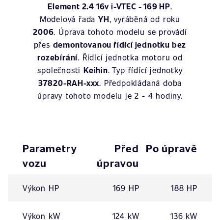
Element 2.4 16v i-VTEC - 169 HP
.
Modelová řada
YH
, vyráběná od roku
2006
. Úprava tohoto modelu se provádí
přes
demontovanou řídící jednotku bez
rozebírání
. Řídící jednotka motoru od
společnosti
Keihin
. Typ řídící jednotky
37820-RAH-xxx
. Předpokládaná doba
úpravy tohoto modelu je 2 - 4 hodiny.
Parametry
Před
Po úpravě
vozu
úpravou
Výkon HP
169 HP
188 HP
Výkon kW
124 kW
136 kW