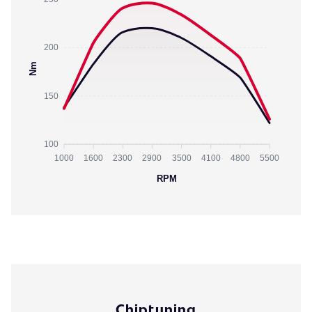
200
Nm
150
100
1000
1600
2300
2900
3500
4100
4800
5500
RPM
Chiptuning