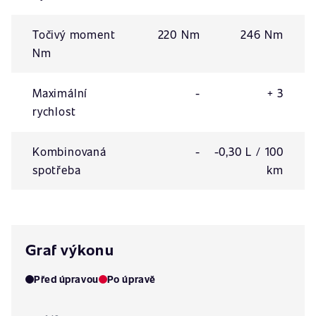
Točivý moment
220 Nm
246 Nm
Nm
Maximální
-
+ 3
rychlost
Kombinovaná
-
-0,30 L / 100
spotřeba
km
Graf výkonu
Před úpravou
Po úpravě