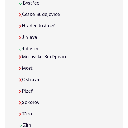
Bystřec
✓
České Budějovice
X
Hradec Králové
X
Jihlava
X
Liberec
✓
Moravské Budějovice
X
Most
X
Ostrava
X
Plzeň
X
Sokolov
X
Tábor
X
Zlín
✓