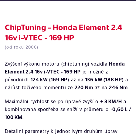
ChipTuning - Honda Element 2.4
16v i-VTEC - 169 HP
(od roku 2006)
Zvýšení výkonu motoru (chiptuning) vozidla
Honda
Element 2.4 16v i-VTEC - 169 HP
je možné z
původních
124 kW (169 HP)
až na
136 kW (188 HP)
a
nárůst točivého momentu ze
220 Nm
až na
246 Nm
.
Maximální rychlost se po úpravě zvýší o
+ 3 KM/H
a
kombinovaná spotřeba se sníží v průměru o
-0,60 L /
100 KM
.
Detailní parametry k jednotlivým druhům úprav