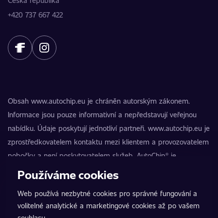
Česká republika
+420 737 667 422
Obsah www.autochip.eu je chráněn autorským zákonem.
Informace jsou pouze informativní a nepředstavují veřejnou
nabídku. Údaje poskytují jednotliví partneři. www.autochip.eu je
zprostředkovatelem kontaktu mezi klientem a provozovatelem
pobočky a není poskytovatelem služeb. AutoChip® je
registrovaná ochranná známka Petra Kučery. Úpravy, které
Používáme cookies
nejsou označeny jako Premium, mohou vést k technické
Web používá nezbytné cookies pro správné fungování a
nezpůsobilosti vozidla k provozu na pozemních komunikacích.
volitelné analytické a marketingové cookies až po vašem
Přesné informace poskytuje vždy konkrétní provozovatel
souhlasu.