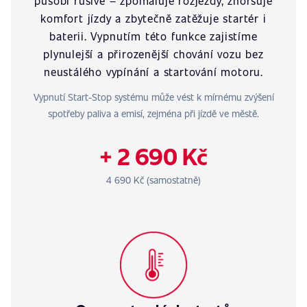
působí rušivě – zpomaluje rozjezdy, zhoršuje
komfort jízdy a zbytečně zatěžuje startér i
baterii. Vypnutím této funkce zajistíme
plynulejší a přirozenější chování vozu bez
neustálého vypínání a startování motoru.
Vypnutí Start-Stop systému může vést k mírnému zvýšení
spotřeby paliva a emisí, zejména při jízdě ve městě.
+ 2 690 Kč
4 690 Kč (samostatně)