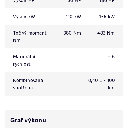
Výkon HP
150 HP
186 HP
Výkon kW
110 kW
136 kW
Točivý moment
380 Nm
483 Nm
Nm
Maximální
-
+ 6
rychlost
Kombinovaná
-
-0,40 L / 100
spotřeba
km
Graf výkonu