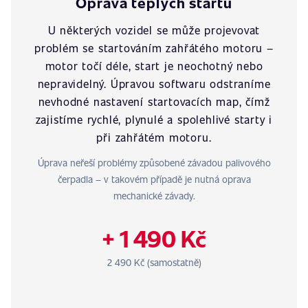
Oprava teplých startů
U některých vozidel se může projevovat
problém se startováním zahřátého motoru –
motor točí déle, start je neochotný nebo
nepravidelný. Úpravou softwaru odstraníme
nevhodné nastavení startovacích map, čímž
zajistíme rychlé, plynulé a spolehlivé starty i
při zahřátém motoru.
Úprava neřeší problémy způsobené závadou palivového
čerpadla – v takovém případě je nutná oprava
mechanické závady.
+ 1 490 Kč
2 490 Kč (samostatně)