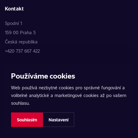
Kontakt
Spodní 1
159 00 Praha 5
Česká republika
+420 737 667 422
Používáme cookies
Web používá nezbytné cookies pro správné fungování a
volitelné analytické a marketingové cookies až po vašem
souhlasu.
Obsah www.autochip.eu je chráněn autorským zákonem.
Informace jsou pouze informativní a nepředstavují veřejnou
Souhlasím
Nastavení
nabídku. Údaje poskytují jednotliví partneři. www.autochip.eu je
zprostředkovatelem kontaktu mezi klientem a provozovatelem