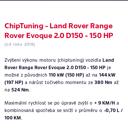
ChipTuning - Land Rover Range
Rover Evoque 2.0 D150 - 150 HP
(od roku 2018)
Zvýšení výkonu motoru (chiptuning) vozidla
Land
Rover Range Rover Evoque 2.0 D150 - 150 HP
je
možné z původních
110 kW (150 HP)
až na
144 kW
(197 HP)
a nárůst točivého momentu ze
380 Nm
až
na
524 Nm
.
Maximální rychlost se po úpravě zvýší o
+ 9 KM/H
a
kombinovaná spotřeba se sníží v průměru o
-0,70 L /
100 KM
.