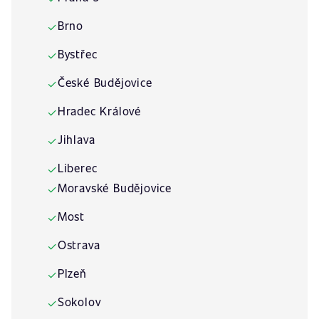
Brno
✓
Bystřec
✓
České Budějovice
✓
Hradec Králové
✓
Jihlava
✓
Liberec
✓
Moravské Budějovice
✓
Most
✓
Ostrava
✓
Plzeň
✓
Sokolov
✓