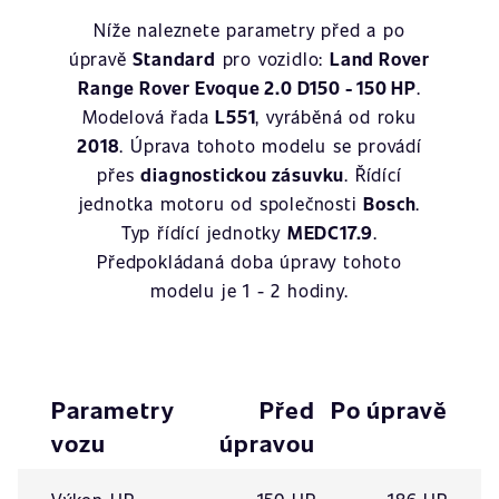
Níže naleznete parametry před a po
úpravě
Standard
pro vozidlo:
Land Rover
Range Rover Evoque 2.0 D150 - 150 HP
.
Modelová řada
L551
, vyráběná od roku
2018
. Úprava tohoto modelu se provádí
přes
diagnostickou zásuvku
. Řídící
jednotka motoru od společnosti
Bosch
.
Typ řídící jednotky
MEDC17.9
.
Předpokládaná doba úpravy tohoto
modelu je 1 - 2 hodiny.
Parametry
Před
Po úpravě
vozu
úpravou