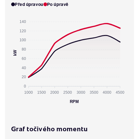
Před úpravou
Po úpravě
140
120
100
80
kW
60
40
20
0
1000
1500
2000
2500
3000
3500
4000
4500
RPM
Graf točivého momentu