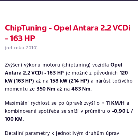
ChipTuning - Opel Antara 2.2 VCDi
- 163 HP
(od roku 2010)
Zvýšení výkonu motoru (chiptuning) vozidla
Opel
Antara 2.2 VCDi - 163 HP
je možné z původních
120
kW (163 HP)
až na
158 kW (214 HP)
a nárůst točivého
momentu ze
350 Nm
až na
483 Nm
.
Maximální rychlost se po úpravě zvýší o
+ 11 KM/H
a
kombinovaná spotřeba se sníží v průměru o
-0,90 L /
100 KM
.
Detailní parametry k jednotlivým druhům úprav