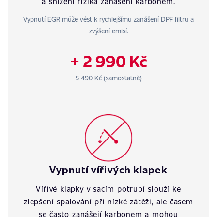
a snížení rizika zanášení karbonem.
Vypnutí EGR může vést k rychlejšímu zanášení DPF filtru a
zvýšení emisí.
+ 2 990 Kč
5 490 Kč (samostatně)
Vypnutí vířivých klapek
Vířivé klapky v sacím potrubí slouží ke
zlepšení spalování při nízké zátěži, ale časem
se často zanášejí karbonem a mohou