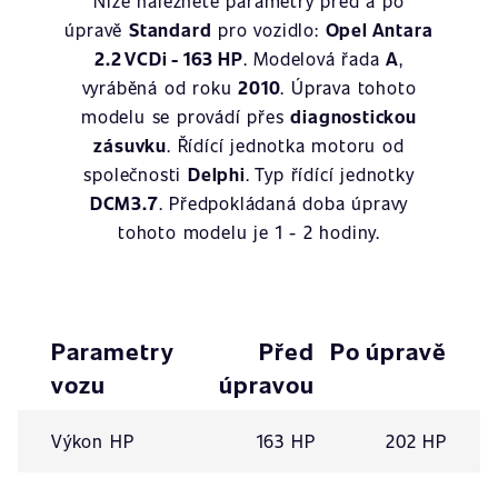
Níže naleznete parametry před a po
úpravě
Standard
pro vozidlo:
Opel Antara
2.2 VCDi - 163 HP
. Modelová řada
A
,
vyráběná od roku
2010
. Úprava tohoto
modelu se provádí přes
diagnostickou
zásuvku
. Řídící jednotka motoru od
společnosti
Delphi
. Typ řídící jednotky
DCM3.7
. Předpokládaná doba úpravy
tohoto modelu je 1 - 2 hodiny.
Parametry
Před
Po úpravě
vozu
úpravou
Výkon HP
163 HP
202 HP