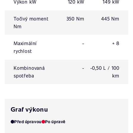
Výkon kW
120 kW
149 kW
Točivý moment
350 Nm
445 Nm
Nm
Maximální
-
+ 8
rychlost
Kombinovaná
-
-0,50 L / 100
spotřeba
km
Graf výkonu
Před úpravou
Po úpravě