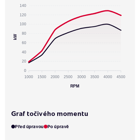
140
120
100
80
kW
60
40
20
0
1000
1500
2000
2500
3000
3500
4000
4500
RPM
Graf točivého momentu
Před úpravou
Po úpravě