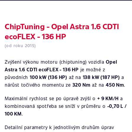
ChipTuning - Opel Astra 1.6 CDTI
ecoFLEX - 136 HP
(od roku 2015)
Zvýšení výkonu motoru (chiptuning) vozidla
Opel
Astra 1.6 CDTI ecoFLEX - 136 HP
je možné z
původních
100 kW (136 HP)
až na
138 kW (187 HP)
a
nárůst točivého momentu ze
320 Nm
až na
450 Nm
.
Maximální rychlost se po úpravě zvýší o
+ 9 KM/H
a
kombinovaná spotřeba se sníží v průměru o
-0,70 L /
100 KM
.
Detailní parametry k jednotlivým druhům úprav