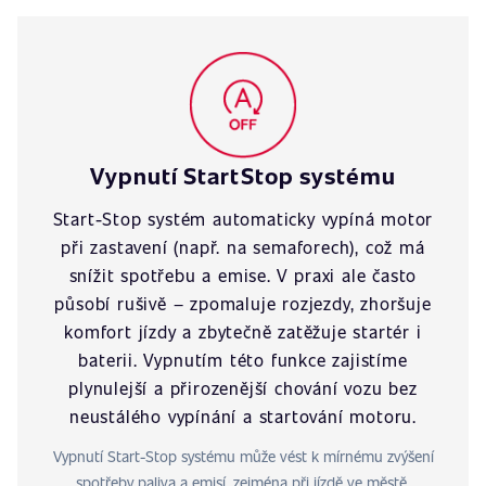
Vypnutí StartStop systému
Start-Stop systém automaticky vypíná motor
při zastavení (např. na semaforech), což má
snížit spotřebu a emise. V praxi ale často
působí rušivě – zpomaluje rozjezdy, zhoršuje
komfort jízdy a zbytečně zatěžuje startér i
baterii. Vypnutím této funkce zajistíme
plynulejší a přirozenější chování vozu bez
neustálého vypínání a startování motoru.
Vypnutí Start-Stop systému může vést k mírnému zvýšení
spotřeby paliva a emisí, zejména při jízdě ve městě.