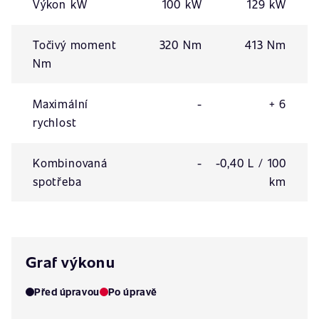
Výkon kW
100 kW
129 kW
Točivý moment
320 Nm
413 Nm
Nm
Maximální
-
+ 6
rychlost
Kombinovaná
-
-0,40 L / 100
spotřeba
km
Graf výkonu
Před úpravou
Po úpravě