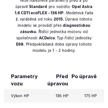
Níže naleznete parametry před a po
úpravě
Standard
pro vozidlo:
Opel Astra
1.6 CDTI ecoFLEX - 136 HP
. Modelová řada
J
, vyráběná od roku
2015
. Úprava tohoto
modelu se provádí přes
diagnostickou
zásuvku
. Řídící jednotka motoru od
společnosti
ACDelco
. Typ řídící jednotky
E98
. Předpokládaná doba úpravy tohoto
modelu je 1 - 2 hodiny.
Parametry
Před
Po úpravě
vozu
úpravou
Výkon HP
136 HP
175 HP