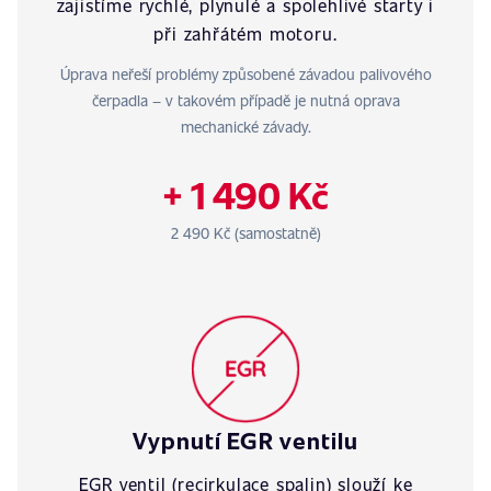
zajistíme rychlé, plynulé a spolehlivé starty i
při zahřátém motoru.
Úprava neřeší problémy způsobené závadou palivového
čerpadla – v takovém případě je nutná oprava
mechanické závady.
+ 1 490 Kč
2 490 Kč (samostatně)
Vypnutí EGR ventilu
EGR ventil (recirkulace spalin) slouží ke