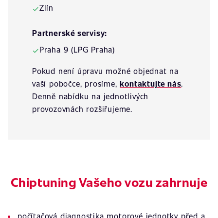
Zlín
✓
Partnerské servisy:
Praha 9 (LPG Praha)
✓
Pokud není úpravu možné objednat na
vaší pobočce, prosíme,
kontaktujte nás
.
Denně nabídku na jednotlivých
provozovnách rozšiřujeme.
Chiptuning Vašeho vozu zahrnuje
počítačová diagnostika motorové jednotky před a