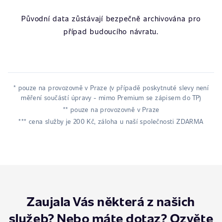
Původní data zůstávají bezpečně archivována pro
případ budoucího návratu.
* pouze na provozovně v Praze (v případě poskytnuté slevy není
měření součástí úpravy - mimo Premium se zápisem do TP)
** pouze na provozovně v Praze
*** cena služby je 200 Kč, záloha u naší společnosti ZDARMA
Zaujala Vás některá z našich
služeb? Nebo máte dotaz? Ozvěte