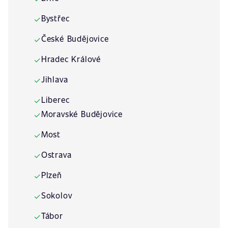
Bystřec
✓
České Budějovice
✓
Hradec Králové
✓
Jihlava
✓
Liberec
✓
Moravské Budějovice
✓
Most
✓
Ostrava
✓
Plzeň
✓
Sokolov
✓
Tábor
✓