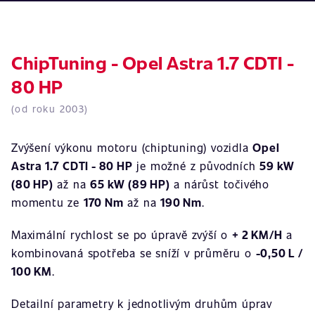
ChipTuning - Opel Astra 1.7 CDTI -
80 HP
(od roku 2003)
Zvýšení výkonu motoru (chiptuning) vozidla
Opel
Astra 1.7 CDTI - 80 HP
je možné z původních
59 kW
(80 HP)
až na
65 kW (89 HP)
a nárůst točivého
momentu ze
170 Nm
až na
190 Nm
.
Maximální rychlost se po úpravě zvýší o
+ 2 KM/H
a
kombinovaná spotřeba se sníží v průměru o
-0,50 L /
100 KM
.
Detailní parametry k jednotlivým druhům úprav