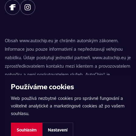
Obsah www.autochip.eu je chráněn autorským zákonem.
Informace jsou pouze informativní a nepředstavují veřejnou
nabídku. Údaje poskytují jednotliví partneři. www.autochip.eu je
zprostředkovatelem kontaktu mezi klientem a provozovatelem
pobočky a není poskytovatelem služeb. AutoChip® je
registrovaná ochranná známka Petra Kučery. Úpravy, které
Používáme cookies
nejsou označeny jako Premium, mohou vést k technické
Web používá nezbytné cookies pro správné fungování a
nezpůsobilosti vozidla k provozu na pozemních komunikacích.
volitelné analytické a marketingové cookies až po vašem
Přesné informace poskytuje vždy konkrétní provozovatel
souhlasu.
pobočky.
Nastavení cookies
Souhlasím
Nastavení