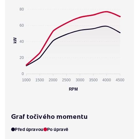
80
60
kW
40
20
0
1000
1500
2000
2500
3000
3500
4000
4500
RPM
Graf točivého momentu
Před úpravou
Po úpravě