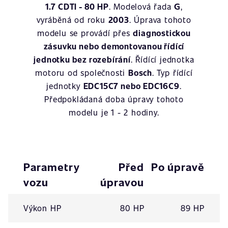
1.7 CDTI - 80 HP
. Modelová řada
G
,
vyráběná od roku
2003
. Úprava tohoto
modelu se provádí přes
diagnostickou
zásuvku nebo demontovanou řídící
jednotku bez rozebírání
. Řídící jednotka
motoru od společnosti
Bosch
. Typ řídící
jednotky
EDC15C7 nebo EDC16C9
.
Předpokládaná doba úpravy tohoto
modelu je 1 - 2 hodiny.
Parametry
Před
Po úpravě
vozu
úpravou
Výkon HP
80 HP
89 HP