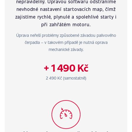
nepravidelný. Úpravou softwaru odstraníme
nevhodné nastavení startovacích map, čímž
zajistíme rychlé, plynulé a spolehlivé starty i
při zahřátém motoru.
Úprava neřeší problémy způsobené závadou palivového
čerpadla – v takovém případě je nutná oprava
mechanické závady.
+ 1 490 Kč
2 490 Kč (samostatně)