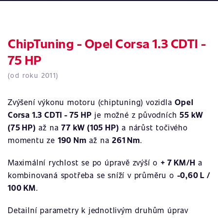
ChipTuning - Opel Corsa 1.3 CDTI -
75 HP
(od roku 2011)
Zvýšení výkonu motoru (chiptuning) vozidla
Opel
Corsa 1.3 CDTI - 75 HP
je možné z původních
55 kW
(75 HP)
až na
77 kW (105 HP)
a nárůst točivého
momentu ze
190 Nm
až na
261 Nm
.
Maximální rychlost se po úpravě zvýší o
+ 7 KM/H
a
kombinovaná spotřeba se sníží v průměru o
-0,60 L /
100 KM
.
Detailní parametry k jednotlivým druhům úprav