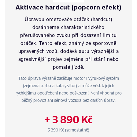
Aktivace hardcut (popcorn efekt)
Úpravou omezovače otáček (hardcut)
dosáhneme charakteristického
přerušovaného zvuku při dosažení limitu
otáček. Tento efekt, známý ze sportovně
upravených vozů, dodává autu výraznější a
agresivnější projev zejména při stání nebo
pomalé jízdě.
Tato úprava výrazně zatěžuje motor i výfukový systém
(zejména turbo a katalyzátor) a může vést k jejich
rychlejšímu opotřebení nebo poškození. Není vhodná pro
běžný provoz ani sériová vozidla bez dalších úprav.
+ 3 890 Kč
5 390 Kč (samostatně)