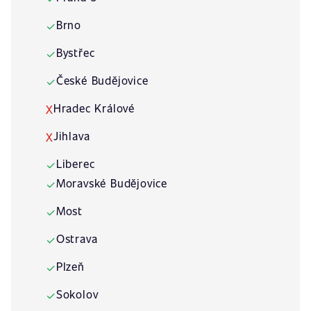
Brno
✓
Bystřec
✓
České Budějovice
✓
Hradec Králové
X
Jihlava
X
Liberec
✓
Moravské Budějovice
✓
Most
✓
Ostrava
✓
Plzeň
✓
Sokolov
✓