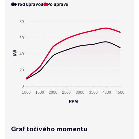
Před úpravou
Po úpravě
80
60
kW
40
20
0
1000
1500
2000
2500
3000
3500
4000
4500
RPM
Graf točivého momentu