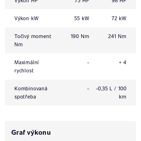
Výkon HP
75 HP
98 HP
Výkon kW
55 kW
72 kW
Točivý moment
190 Nm
241 Nm
Nm
Maximální
-
+ 4
rychlost
Kombinovaná
-
-0,35 L / 100
spotřeba
km
Graf výkonu