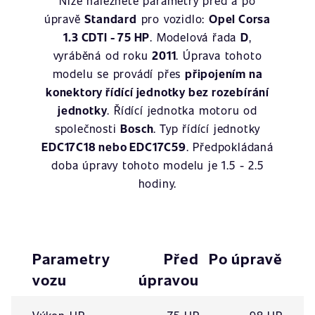
Níže naleznete parametry před a po
úpravě
Standard
pro vozidlo:
Opel Corsa
1.3 CDTI - 75 HP
. Modelová řada
D
,
vyráběná od roku
2011
. Úprava tohoto
modelu se provádí přes
připojením na
konektory řídící jednotky bez rozebírání
jednotky
. Řídící jednotka motoru od
společnosti
Bosch
. Typ řídící jednotky
EDC17C18 nebo EDC17C59
. Předpokládaná
doba úpravy tohoto modelu je 1.5 - 2.5
hodiny.
Parametry
Před
Po úpravě
vozu
úpravou