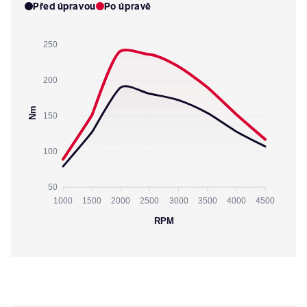
Před úpravou
Po úpravě
250
200
Nm
150
100
50
1000
1500
2000
2500
3000
3500
4000
4500
RPM