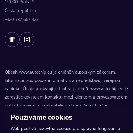
159 00 Praha 5
Česká republika
+420 737 667 422
Obsah www.autochip.eu je chráněn autorským zákonem.
Informace jsou pouze informativní a nepředstavují veřejnou
nabídku. Údaje poskytují jednotliví partneři. www.autochip.eu je
zprostředkovatelem kontaktu mezi klientem a provozovatelem
pobočky a není poskytovatelem služeb. AutoChip® je
registrovaná ochranná známka Petra Kučery. Úpravy, které
Používáme cookies
nejsou označeny jako Premium, mohou vést k technické
Web používá nezbytné cookies pro správné fungování a
nezpůsobilosti vozidla k provozu na pozemních komunikacích.