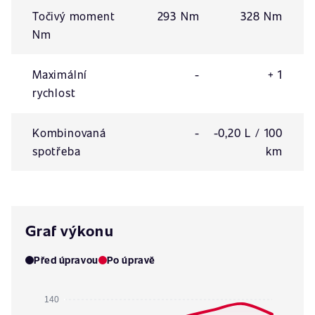
Točivý moment
293 Nm
328 Nm
Nm
Maximální
-
+ 1
rychlost
Kombinovaná
-
-0,20 L / 100
spotřeba
km
Graf výkonu
Před úpravou
Po úpravě
140