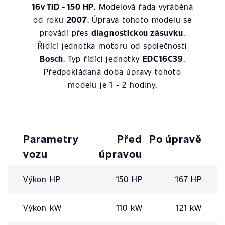
16v TiD - 150 HP
. Modelová řada vyráběná
od roku
2007
. Úprava tohoto modelu se
provádí přes
diagnostickou zásuvku
.
Řídící jednotka motoru od společnosti
Bosch
. Typ řídící jednotky
EDC16C39
.
Předpokládaná doba úpravy tohoto
modelu je 1 - 2 hodiny.
Parametry
Před
Po úpravě
vozu
úpravou
Výkon HP
150 HP
167 HP
Výkon kW
110 kW
121 kW