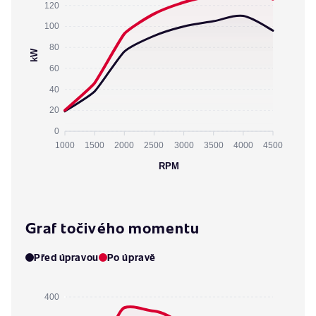
120
100
80
kW
60
40
20
0
1000
1500
2000
2500
3000
3500
4000
4500
RPM
Graf točivého momentu
Před úpravou
Po úpravě
400