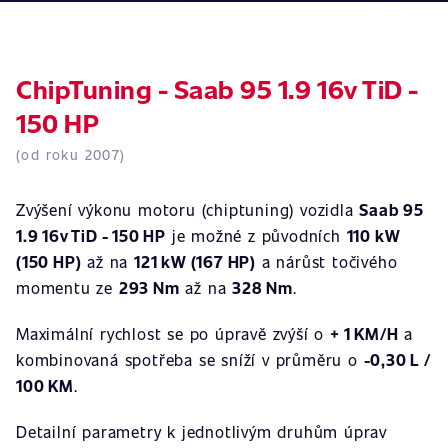
ChipTuning - Saab 95 1.9 16v TiD -
150 HP
(od roku 2007)
Zvýšení výkonu motoru (chiptuning) vozidla
Saab 95
1.9 16v TiD - 150 HP
je možné z původních
110 kW
(150 HP)
až na
121 kW (167 HP)
a nárůst točivého
momentu ze
293 Nm
až na
328 Nm
.
Maximální rychlost se po úpravě zvýší o
+ 1 KM/H
a
kombinovaná spotřeba se sníží v průměru o
-0,30 L /
100 KM
.
Detailní parametry k jednotlivým druhům úprav