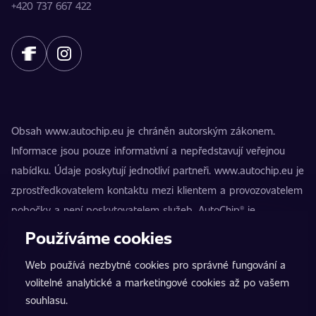
+420 737 667 422
Obsah www.autochip.eu je chráněn autorským zákonem.
Informace jsou pouze informativní a nepředstavují veřejnou
nabídku. Údaje poskytují jednotliví partneři. www.autochip.eu je
zprostředkovatelem kontaktu mezi klientem a provozovatelem
pobočky a není poskytovatelem služeb. AutoChip® je
registrovaná ochranná známka Petra Kučery. Úpravy, které
Používáme cookies
nejsou označeny jako Premium, mohou vést k technické
Web používá nezbytné cookies pro správné fungování a
nezpůsobilosti vozidla k provozu na pozemních komunikacích.
volitelné analytické a marketingové cookies až po vašem
Přesné informace poskytuje vždy konkrétní provozovatel
souhlasu.
pobočky.