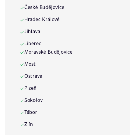
České Budějovice
✓
Hradec Králové
✓
Jihlava
✓
Liberec
✓
Moravské Budějovice
✓
Most
✓
Ostrava
✓
Plzeň
✓
Sokolov
✓
Tábor
✓
Zlín
✓