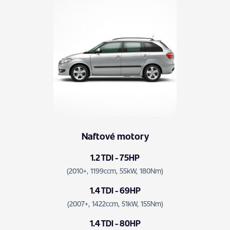
Naftové motory
1.2 TDI - 75HP
(2010+, 1199ccm, 55kW, 180Nm)
1.4 TDI - 69HP
(2007+, 1422ccm, 51kW, 155Nm)
1.4 TDI - 80HP