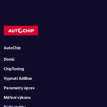
AutoChip
Domů
ChipTuning
Vypnutí AdBlue
Parametry úprav
Měření výkonu
Další služby