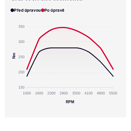
Před úpravou
Po úpravě
350
300
Nm
250
200
150
1000
1600
2300
2900
3500
4100
4800
5500
RPM