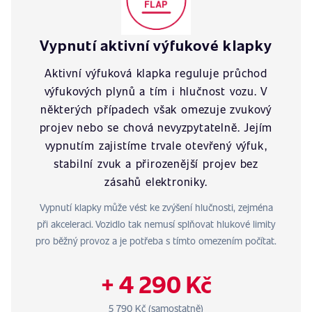
Vypnutí aktivní výfukové klapky
Aktivní výfuková klapka reguluje průchod
výfukových plynů a tím i hlučnost vozu. V
některých případech však omezuje zvukový
projev nebo se chová nevyzpytatelně. Jejím
vypnutím zajistíme trvale otevřený výfuk,
stabilní zvuk a přirozenější projev bez
zásahů elektroniky.
Vypnutí klapky může vést ke zvýšení hlučnosti, zejména
při akceleraci. Vozidlo tak nemusí splňovat hlukové limity
pro běžný provoz a je potřeba s tímto omezením počítat.
+ 4 290 Kč
5 790 Kč (samostatně)