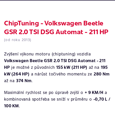
ChipTuning - Volkswagen Beetle
GSR 2.0 TSI DSG Automat - 211 HP
(od roku 2013)
Zvýšení výkonu motoru (chiptuning) vozidla
Volkswagen Beetle GSR 2.0 TSI DSG Automat - 211
HP
je možné z původních
155 kW (211 HP)
až na
195
kW (264 HP)
a nárůst točivého momentu ze
280 Nm
až na
374 Nm
.
Maximální rychlost se po úpravě zvýší o
+ 9 KM/H
a
kombinovaná spotřeba se sníží v průměru o
-0,70 L /
100 KM
.