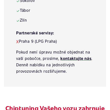
Sokolov
✓
Tábor
✓
Zlín
✓
Partnerské servisy:
Praha 9 (LPG Praha)
X
Pokud není úpravu možné objednat na
vaší pobočce, prosíme,
kontaktujte nás
.
Denně nabídku na jednotlivých
provozovnách rozšiřujeme.
Chiptuning Vašeho vozu zahrnuje