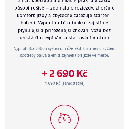
snížit spotřebu a emise. V praxi ale často
působí rušivě – zpomaluje rozjezdy, zhoršuje
komfort jízdy a zbytečně zatěžuje startér i
baterii. Vypnutím této funkce zajistíme
plynulejší a přirozenější chování vozu bez
neustálého vypínání a startování motoru.
Vypnutí Start-Stop systému může vést k mírnému zvýšení
spotřeby paliva a emisí, zejména při jízdě ve městě.
+ 2 690 Kč
4 690 Kč (samostatně)