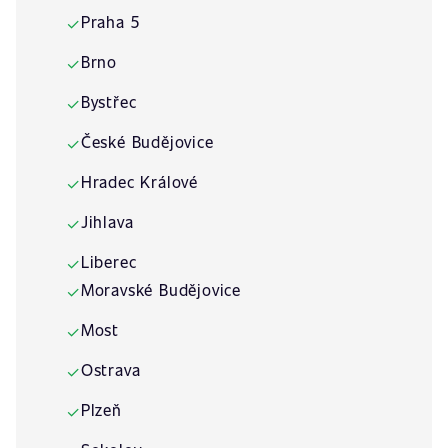
Praha 5
✓
Brno
✓
Bystřec
✓
České Budějovice
✓
Hradec Králové
✓
Jihlava
✓
Liberec
✓
Moravské Budějovice
✓
Most
✓
Ostrava
✓
Plzeň
✓