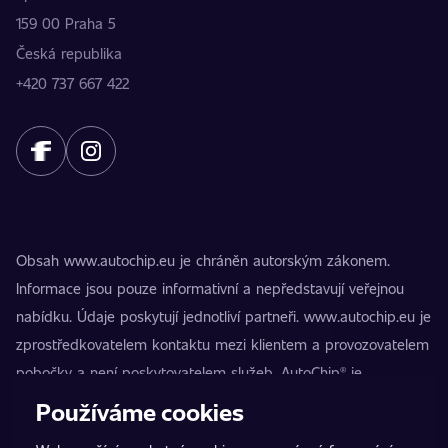
159 00 Praha 5
Česká republika
+420 737 667 422
Obsah www.autochip.eu je chráněn autorským zákonem.
Informace jsou pouze informativní a nepředstavují veřejnou
nabídku. Údaje poskytují jednotliví partneři. www.autochip.eu je
zprostředkovatelem kontaktu mezi klientem a provozovatelem
pobočky a není poskytovatelem služeb. AutoChip® je
registrovaná ochranná známka Petra Kučery. Úpravy, které
Používáme cookies
nejsou označeny jako Premium, mohou vést k technické