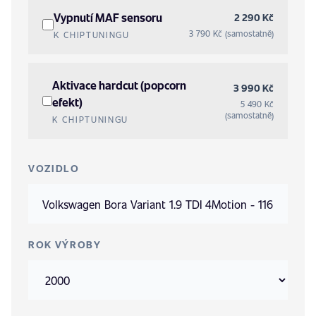
Vypnutí MAF sensoru
2 290 Kč
3 790 Kč (samostatně)
K CHIPTUNINGU
Aktivace hardcut (popcorn
3 990 Kč
efekt)
5 490 Kč
(samostatně)
K CHIPTUNINGU
VOZIDLO
ROK VÝROBY