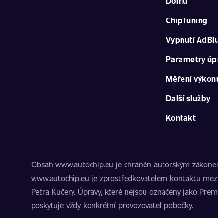
Domů
ChipTuning
Vypnutí AdBl
Parametry úp
Měření výkon
Další služby
Kontakt
Obsah www.autochip.eu je chráněn autorským zákonem. I
www.autochip.eu je zprostředkovatelem kontaktu mezi
Petra Kučery. Úpravy, které nejsou označeny jako Pre
poskytuje vždy konkrétní provozovatel pobočky.