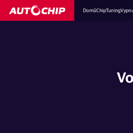
Domů
ChipTuning
Vypnu
Vo