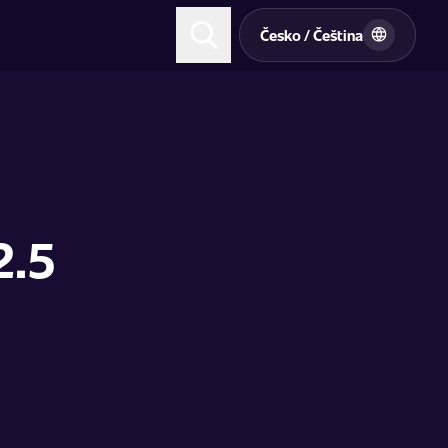
t
Česko / Čeština
2.5