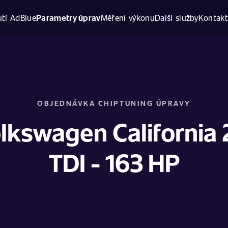
tí AdBlue
Parametry úprav
Měření výkonu
Další služby
Kontak
OBJEDNÁVKA CHIPTUNING ÚPRAVY
lkswagen California 
TDI - 163 HP