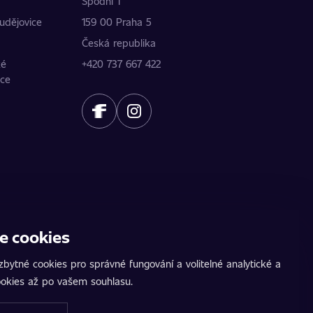
Spodní 1
udějovice
159 00 Praha 5
Česká republika
ké
+420 737 667 422
ice
e cookies
ídku. Údaje poskytují jednotliví partneři.
žeb. AutoChip® je registrovaná ochranná známka
bytné cookies pro správné fungování a volitelné analytické a
 na pozemních komunikacích. Přesné informace
okies až po vašem souhlasu.