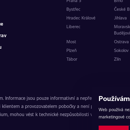
Praha 5
Brno
Bystřec
České B
Hradec Králové
Jihlava
ue
Liberec
Moravs
Budějov
rav
Most
Ostrava
u
Plzeň
Sokolov
Tábor
Zlín
Používám
nformace jsou pouze informativní a nepředstavují veřejnou nab
 klientem a provozovatelem pobočky a není poskytovatelem slu
Web používá nez
mium, mohou vést k technické nezpůsobilosti vozidla k provozu
marketingové co