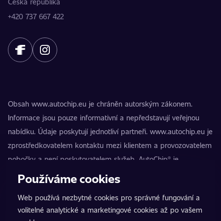
Česká republika
+420 737 667 422
Obsah www.autochip.eu je chráněn autorským zákonem.
Informace jsou pouze informativní a nepředstavují veřejnou
nabídku. Údaje poskytují jednotliví partneři. www.autochip.eu je
zprostředkovatelem kontaktu mezi klientem a provozovatelem
pobočky a není poskytovatelem služeb. AutoChip® je
registrovaná ochranná známka Petra Kučery. Úpravy, které
Používáme cookies
nejsou označeny jako Premium, mohou vést k technické
Web používá nezbytné cookies pro správné fungování a
nezpůsobilosti vozidla k provozu na pozemních komunikacích.
volitelné analytické a marketingové cookies až po vašem
Přesné informace poskytuje vždy konkrétní provozovatel