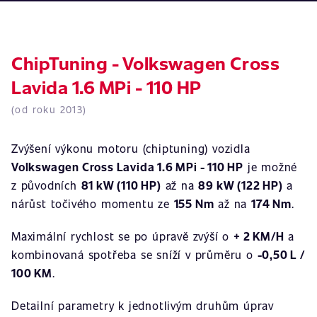
ChipTuning - Volkswagen Cross
Lavida 1.6 MPi - 110 HP
(od roku 2013)
Zvýšení výkonu motoru (chiptuning) vozidla
Volkswagen Cross Lavida 1.6 MPi - 110 HP
je možné
z původních
81 kW (110 HP)
až na
89 kW (122 HP)
a
nárůst točivého momentu ze
155 Nm
až na
174 Nm
.
Maximální rychlost se po úpravě zvýší o
+ 2 KM/H
a
kombinovaná spotřeba se sníží v průměru o
-0,50 L /
100 KM
.
Detailní parametry k jednotlivým druhům úprav