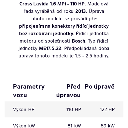
Cross Lavida 1.6 MPi - 110 HP
. Modelová
řada vyráběná od roku
2013
. Úprava
tohoto modelu se provádí přes
připojením na konektory řídící jednotky
bez rozebírání jednotky
. Řídící jednotka
motoru od společnosti
Bosch
. Typ řídící
jednotky
ME17.5.22
. Předpokládaná doba
úpravy tohoto modelu je 1.5 - 2.5 hodiny.
Parametry
Před
Po úpravě
vozu
úpravou
Výkon HP
110 HP
122 HP
Výkon kW
81 kW
89 kW