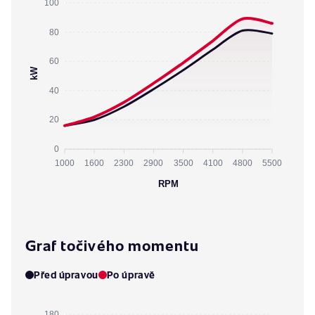
100
80
60
kW
40
20
0
1000
1600
2300
2900
3500
4100
4800
5500
RPM
Graf točivého momentu
Před úpravou
Po úpravě
180