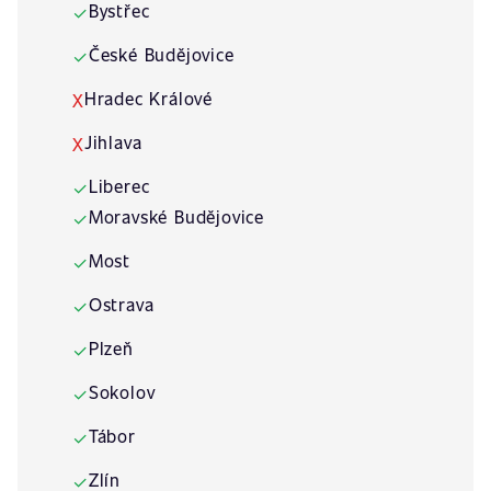
Bystřec
✓
České Budějovice
✓
Hradec Králové
X
Jihlava
X
Liberec
✓
Moravské Budějovice
✓
Most
✓
Ostrava
✓
Plzeň
✓
Sokolov
✓
Tábor
✓
Zlín
✓