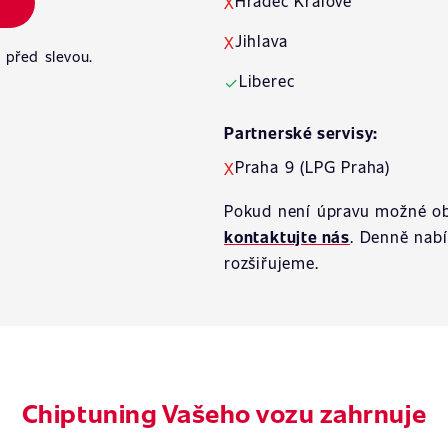
Hradec Králové
X
Jihlava
X
 před slevou.
Liberec
✓
Partnerské servisy:
Praha 9 (LPG Praha)
X
Pokud není úpravu možné ob
kontaktujte nás
. Denně nab
rozšiřujeme.
Chiptuning Vašeho vozu zahrnuje