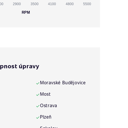
00
2900
3500
4100
4800
5500
RPM
pnost úpravy
Moravské Budějovice
✓
Most
✓
Ostrava
✓
Plzeň
✓