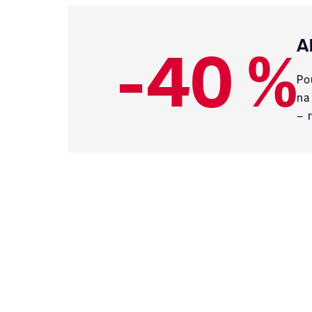
-40 %
A
Po
na
– 