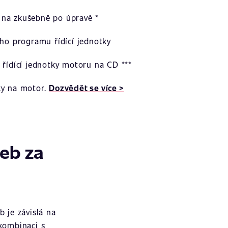
na zkušebně po úpravě *
ího programu řídící jednotky
 řídící jednotky motoru na CD ***
ky na motor.
Dozvědět se více >
žeb za
 je závislá na
 kombinaci s