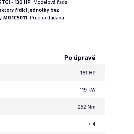
 TGI - 130 HP
. Modelová řada
ktory řídící jednotky bez
ky
MG1CS011
. Předpokládaná
Po úpravě
161 HP
119 kW
252 Nm
+ 4