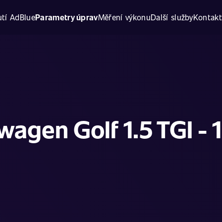
tí AdBlue
Parametry úprav
Měření výkonu
Další služby
Kontak
wagen Golf 1.5 TGI - 