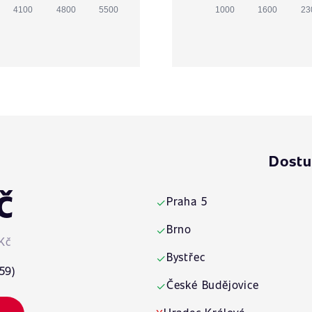
4100
4800
5500
1000
1600
23
Dostu
č
Praha 5
✓
Brno
✓
Kč
Bystřec
✓
59)
České Budějovice
✓