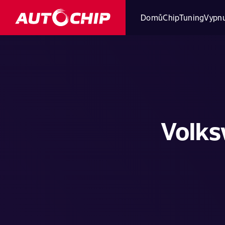
Domů
ChipTuning
Vypnu
Volks