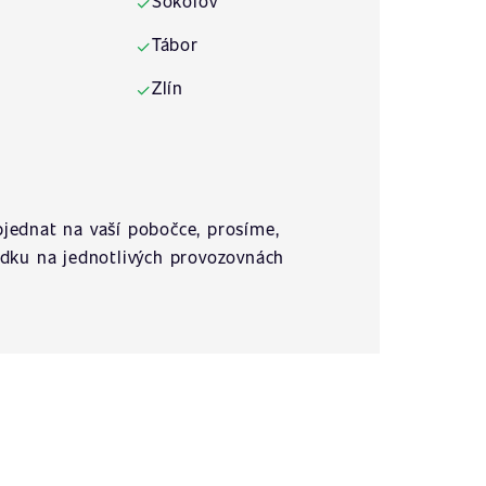
Sokolov
✓
Tábor
✓
Zlín
✓
jednat na vaší pobočce, prosíme,
ídku na jednotlivých provozovnách