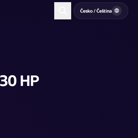
t
Česko / Čeština
130 HP