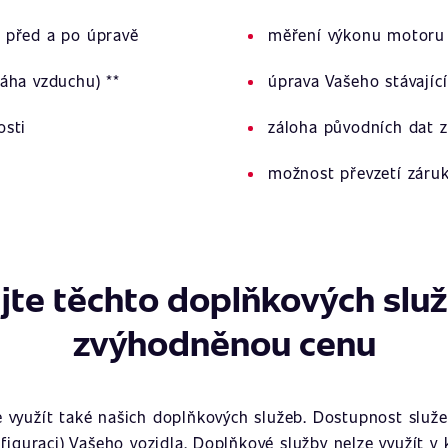
 před a po úpravě
měření výkonu motoru 
áha vzduchu) **
úprava Vašeho stávajíc
osti
záloha původních dat z
možnost převzetí záru
jte těchto doplňkových slu
zvýhodněnou cenu
využít také našich doplňkových služeb. Dostupnost služeb
figuraci) Vašeho vozidla. Doplňkové služby nelze využít v