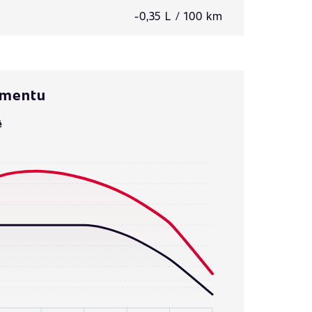
-0,35 L / 100 km
omentu
ě