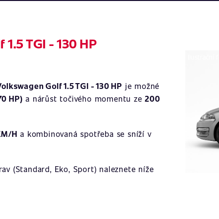
 1.5 TGI - 130 HP
Ilustrační 
Volkswagen Golf 1.5 TGI - 130 HP
je možné
70 HP)
a nárůst točivého momentu ze
200
KM/H
a kombinovaná spotřeba se sníží v
av (Standard, Eko, Sport) naleznete níže