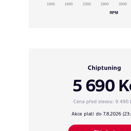
1000
1600
2300
2900
3500
RPM
Chiptuning
5 690 K
Cena před slevou:
9 490 
Akce platí do 7.8.2026 (23: