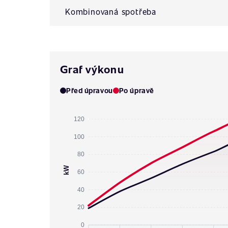
Kombinovaná spotřeba
Graf výkonu
Před úpravou
Po úpravě
120
100
80
kW
60
40
20
0