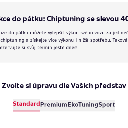
kce do pátku: Chiptuning se slevou 4
uze do pátku můžete vylepšit výkon svého vozu za jedineč
 chiptuning a získejte více výkonu i nižší spotřebu. Tako
rezervujte si svůj termín ještě dnes!
Zvolte si úpravu dle Vašich představ
Standard
Premium
EkoTuning
Sport