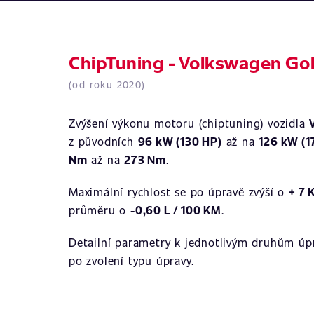
ChipTuning - Volkswagen Golf
(od roku 2020)
Zvýšení výkonu motoru (chiptuning) vozidla
z původních
96 kW (130 HP)
až na
126 kW (1
Nm
až na
273 Nm
.
Maximální rychlost se po úpravě zvýší o
+ 7 
průměru o
-0,60 L / 100 KM
.
Detailní parametry k jednotlivým druhům úpr
po zvolení typu úpravy.