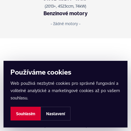
(2013+, 4523ccm, 74kW)
Benzinové motory
- žádné motory -
John Deere Tractor 5G Series
Používáme cookies
Roky výroby: 2009 - 2016
Web používá nezbytné cookies pro správné fungování a
volitelné analytické a marketingové cookies až po vašem
Fotografie není k dispozici
souhlasu.
Naftové motory
Souhlasím
Nastavení
5075GN 3.4L I4 - 76HP
(2016+, 8996ccm, 56kW)