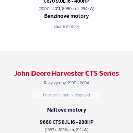
C670 9.0L I6 - 400HP
(2007 - 2011, 8980ccm, 294kW)
Benzinové motory
- žádné motory -
John Deere Harvester CTS Series
Roky výroby: 1997 - 2004
Fotografie není k dispozici
Naftové motory
9660 CTS 8.1L I6 - 288HP
(1997+, 8128ccm, 212kW)