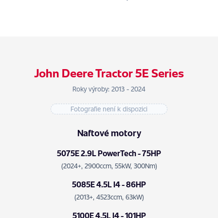
John Deere Tractor 5E Series
Roky výroby: 2013 - 2024
Fotografie není k dispozici
Naftové motory
5075E 2.9L PowerTech - 75HP
(2024+, 2900ccm, 55kW, 300Nm)
5085E 4.5L I4 - 86HP
(2013+, 4523ccm, 63kW)
5100E 4.5L I4 - 101HP