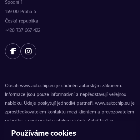
Spodní 1
159 00 Praha 5
Česká republika
+420 737 667 422
Obsah www.autochip.eu je chráněn autorským zákonem.
Informace jsou pouze informativní a nepředstavují veřejnou
nabídku. Údaje poskytují jednotliví partneři. www.autochip.eu je
zprostředkovatelem kontaktu mezi klientem a provozovatelem
pobočky a není poskytovatelem služeb. AutoChip® je
registrovaná ochranná známka Petra Kučery. Úpravy, které
Používáme cookies
nejsou označeny jako Premium, mohou vést k technické