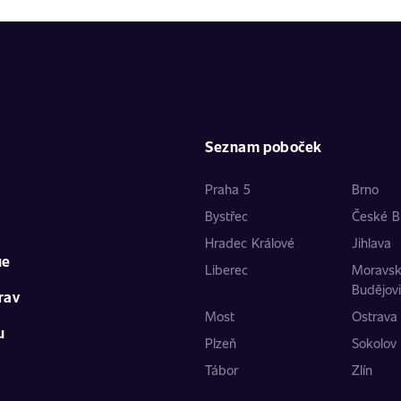
Seznam poboček
Praha 5
Brno
Bystřec
České B
Hradec Králové
Jihlava
ue
Liberec
Moravs
Budějov
rav
Most
Ostrava
u
Plzeň
Sokolov
Tábor
Zlín