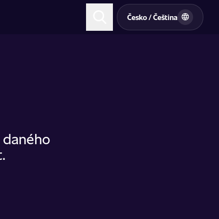
t
Česko / Čeština
u daného
.