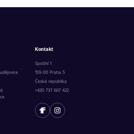
Kontakt
Spodní 1
udějovice
159 00 Praha 5
Česká republika
ké
+420 737 667 422
ice