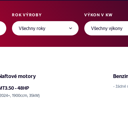
ROK VÝROBY
VÝKON V KW
Naftové motory
Benzi
- žádné 
MT3.50 - 48HP
(2024+, 1900ccm, 35kW)