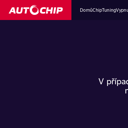
Domů
ChipTuning
Vypnu
V přípa