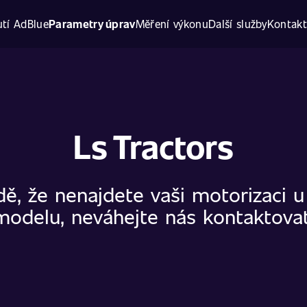
tí AdBlue
Parametry úprav
Měření výkonu
Další služby
Kontak
Ls Tractors
dě, že nenajdete vaši motorizaci 
modelu, neváhejte nás kontaktovat