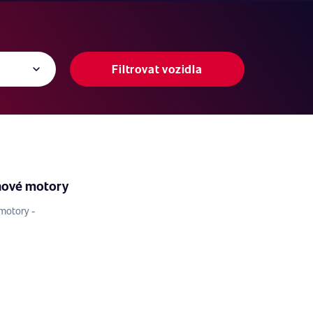
Filtrovat vozidla
nové motory
motory -