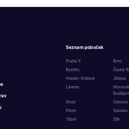
Seznam poboček
Praha 5
Brno
Bystřec
České B
Hradec Králové
Jihlava
ue
Liberec
Moravs
Budějov
rav
Most
Ostrava
u
Plzeň
Sokolov
Tábor
Zlín