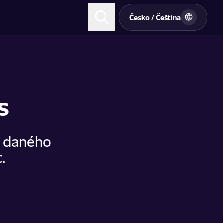
t
Česko / Čeština
s
u daného
.