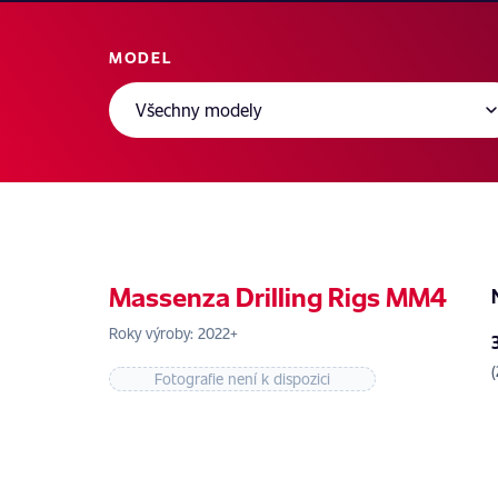
MODEL
Massenza Drilling Rigs MM4
Roky výroby: 2022+
Fotografie není k dispozici