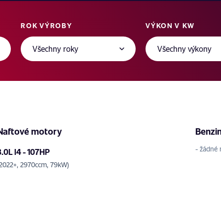
ROK VÝROBY
VÝKON V KW
Naftové motory
Benzi
- žádné 
3.0L l4 - 107HP
(2022+, 2970ccm, 79kW)