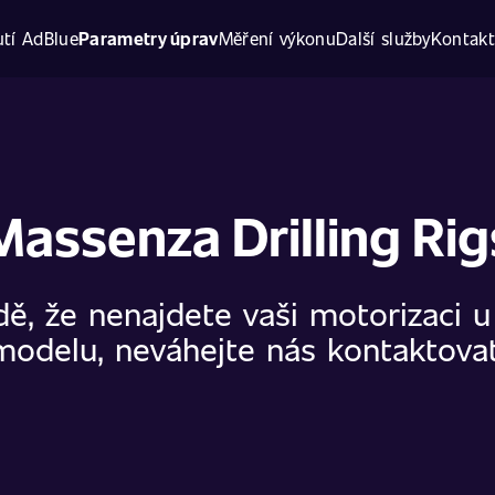
tí AdBlue
Parametry úprav
Měření výkonu
Další služby
Kontak
Massenza Drilling Rig
dě, že nenajdete vaši motorizaci 
modelu, neváhejte nás kontaktovat