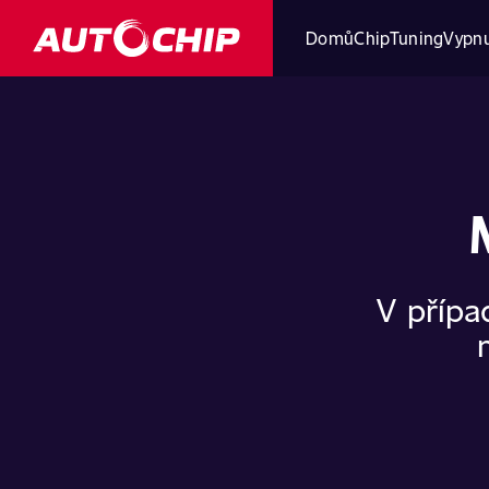
Domů
ChipTuning
Vypnu
V přípa