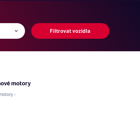
Filtrovat vozidla
nové motory
motory -