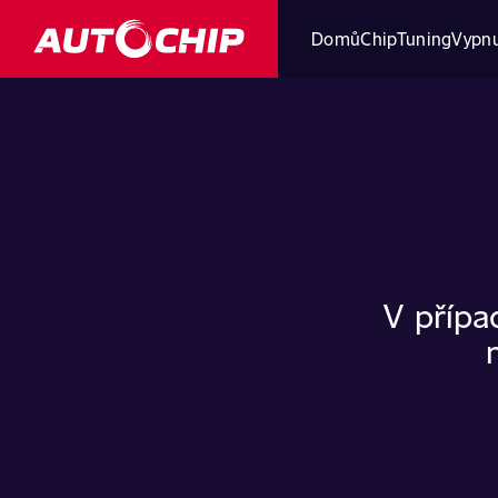
Domů
ChipTuning
Vypnu
V přípa