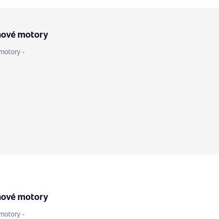
nové motory
motory -
nové motory
motory -