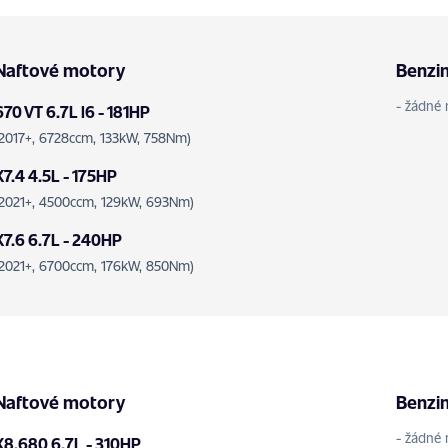
Naftové motory
Benzi
- žádné 
670 VT 6.7L l6 - 181HP
(2017+, 6728ccm, 133kW, 758Nm)
X7.4 4.5L - 175HP
(2021+, 4500ccm, 129kW, 693Nm)
X7.6 6.7L - 240HP
(2021+, 6700ccm, 176kW, 850Nm)
Naftové motory
Benzi
- žádné 
X8.680 6.7L - 310HP