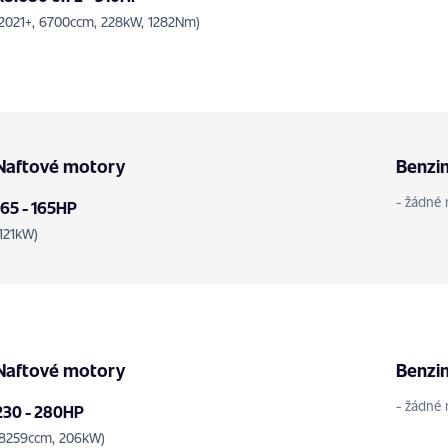
(2021+, 6700ccm, 228kW, 1282Nm)
Naftové motory
Benzi
- žádné 
165 - 165HP
(121kW)
Naftové motory
Benzi
- žádné 
230 - 280HP
(8259ccm, 206kW)