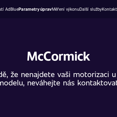
tí AdBlue
Parametry úprav
Měření výkonu
Další služby
Kontak
McCormick
dě, že nenajdete vaši motorizaci 
modelu, neváhejte nás kontaktovat