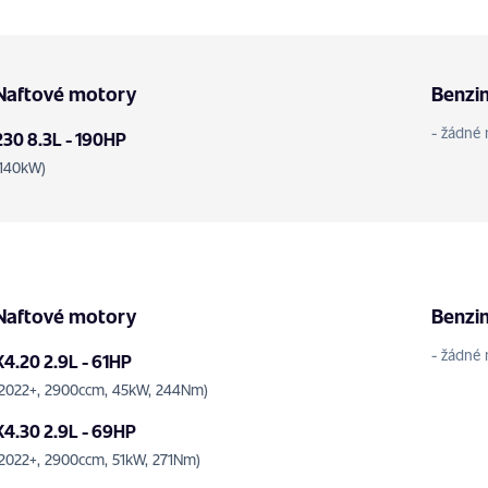
Naftové motory
Benzi
- žádné 
230 8.3L - 190HP
(140kW)
Naftové motory
Benzi
- žádné 
X4.20 2.9L - 61HP
(2022+, 2900ccm, 45kW, 244Nm)
X4.30 2.9L - 69HP
(2022+, 2900ccm, 51kW, 271Nm)