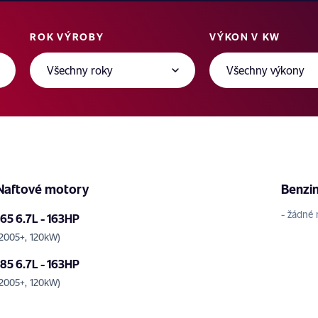
ROK VÝROBY
VÝKON V KW
Naftové motory
Benzi
- žádné 
165 6.7L - 163HP
(2005+, 120kW)
185 6.7L - 163HP
(2005+, 120kW)