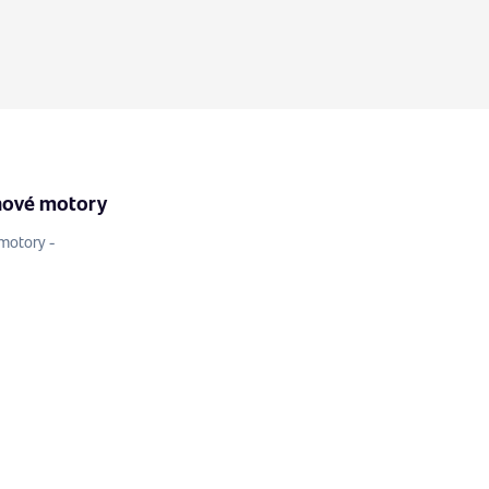
nové motory
motory -