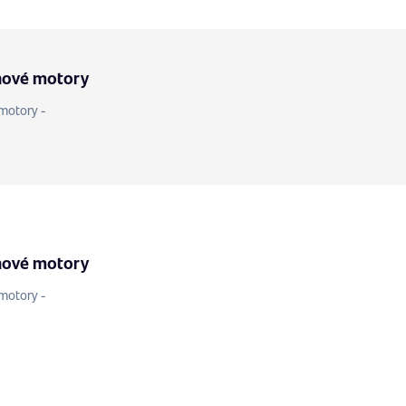
nové motory
motory -
nové motory
motory -