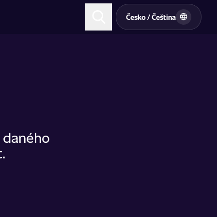
t
Česko / Čeština
u daného
.