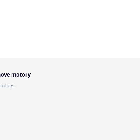
nové motory
motory -