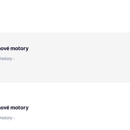
nové motory
motory -
nové motory
motory -