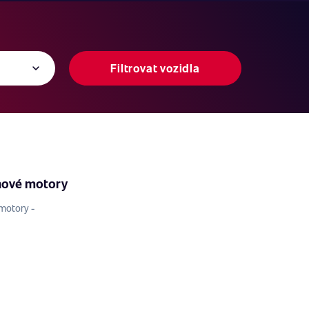
Filtrovat vozidla
nové motory
motory -