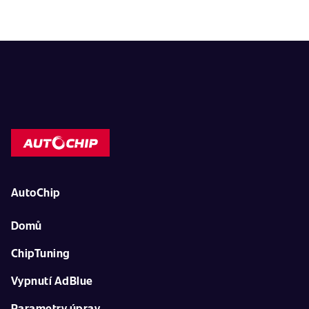
AutoChip
Domů
ChipTuning
Vypnutí AdBlue
Parametry úprav