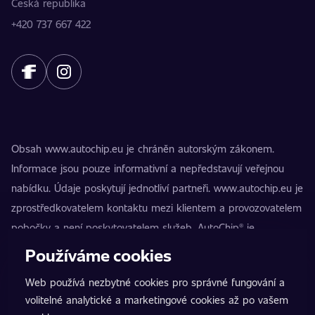
Česká republika
+420 737 667 422
Obsah www.autochip.eu je chráněn autorským zákonem.
Informace jsou pouze informativní a nepředstavují veřejnou
nabídku. Údaje poskytují jednotliví partneři. www.autochip.eu je
zprostředkovatelem kontaktu mezi klientem a provozovatelem
pobočky a není poskytovatelem služeb. AutoChip® je
registrovaná ochranná známka Petra Kučery. Úpravy, které
Používáme cookies
nejsou označeny jako Premium, mohou vést k technické
Web používá nezbytné cookies pro správné fungování a
nezpůsobilosti vozidla k provozu na pozemních komunikacích.
volitelné analytické a marketingové cookies až po vašem
Přesné informace poskytuje vždy konkrétní provozovatel