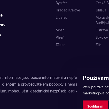
Bystřec
České B
Hradec Králové
Jihlava
ue
Liberec
Moravs
Budějov
rav
Most
Ostrava
u
Plzeň
Sokolov
Tábor
Zlín
Používám
nformace jsou pouze informativní a nepředstavují veřejnou nab
 klientem a provozovatelem pobočky a není poskytovatelem slu
Web používá nez
mium, mohou vést k technické nezpůsobilosti vozidla k provozu
marketingové co
Souhlasím