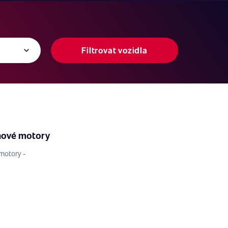
Filtrovat vozidla
nové motory
motory -