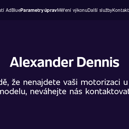
tí AdBlue
Parametry úprav
Měření výkonu
Další služby
Kontak
Alexander Dennis
dě, že nenajdete vaši motorizaci 
modelu, neváhejte nás kontaktovat