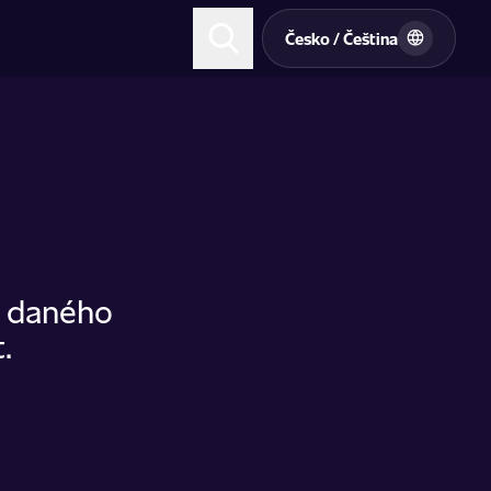
t
Česko / Čeština
u daného
.