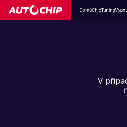
Domů
ChipTuning
Vypnu
V přípa