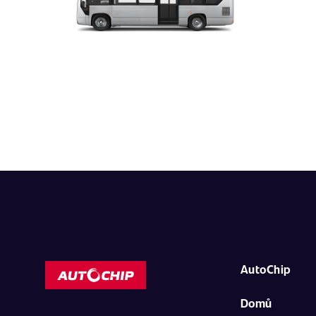
AutoChip
Domů