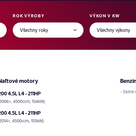
ROK VÝROBY
VÝKON V KW
Naftové motory
Benzi
- žádné 
200 4.5L L4 - 211HP
(2006+, 4500ccm, 154kW)
200 4.5L L4 - 211HP
(2014+, 4500ccm, 155kW)