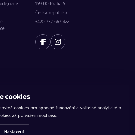
udějovice
159 00 Praha 5
Česká republika
ké
+420 737 667 422
ice
e cookies
ídku. Údaje poskytují jednotliví partneři.
žeb. AutoChip® je registrovaná ochranná známka
bytné cookies pro správné fungování a volitelné analytické a
 na pozemních komunikacích. Přesné informace
okies až po vašem souhlasu.
Nastavení