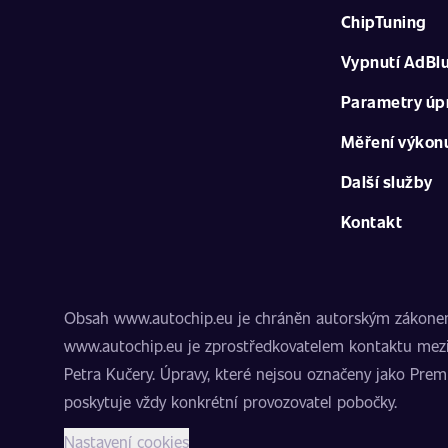
ChipTuning
Vypnutí AdBl
Parametry úp
Měření výkon
Další služby
Kontakt
Obsah www.autochip.eu je chráněn autorským zákonem. I
www.autochip.eu je zprostředkovatelem kontaktu mezi
Petra Kučery. Úpravy, které nejsou označeny jako Pre
poskytuje vždy konkrétní provozovatel pobočky.
Nastavení cookies