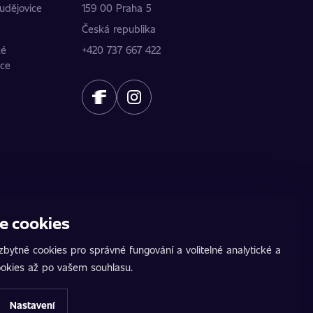
udějovice
159 00 Praha 5
Česká republika
ké
+420 737 667 422
ice
e cookies
ídku. Údaje poskytují jednotliví partneři.
žeb. AutoChip® je registrovaná ochranná známka
bytné cookies pro správné fungování a volitelné analytické a
 na pozemních komunikacích. Přesné informace
okies až po vašem souhlasu.
Nastavení