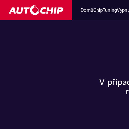
Domů
ChipTuning
Vypnu
V přípa