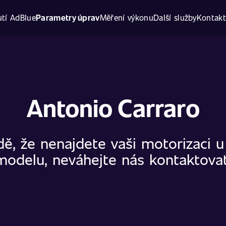
tí AdBlue
Parametry úprav
Měření výkonu
Další služby
Kontak
Antonio Carraro
dě, že nenajdete vaši motorizaci 
modelu, neváhejte nás kontaktovat