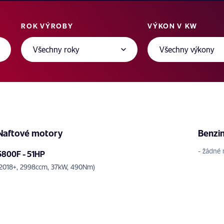
ROK VÝROBY
VÝKON V KW
Naftové motory
Benzi
- žádné 
5800F - 51HP
(2018+, 2998ccm, 37kW, 490Nm)