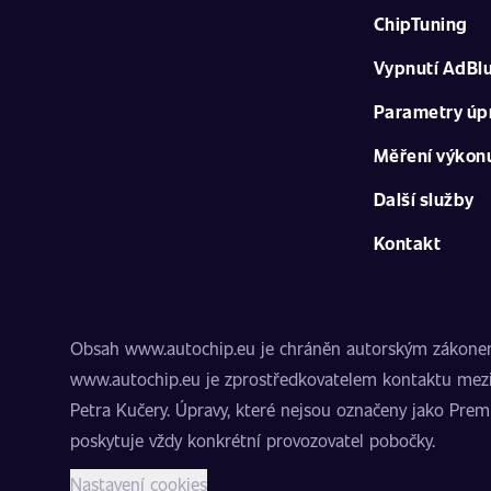
ChipTuning
Vypnutí AdBl
Parametry úp
Měření výkon
Další služby
Kontakt
Obsah www.autochip.eu je chráněn autorským zákonem. I
www.autochip.eu je zprostředkovatelem kontaktu mezi
Petra Kučery. Úpravy, které nejsou označeny jako Pre
poskytuje vždy konkrétní provozovatel pobočky.
Nastavení cookies