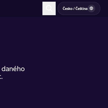
t
Česko / Čeština
u daného
.