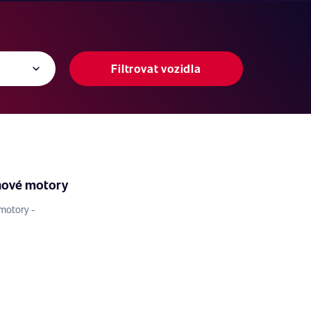
Filtrovat vozidla
nové motory
motory -