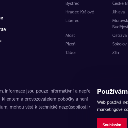
Bystřec
České B
Hradec Králové
Jihlava
ue
Liberec
Moravs
Budějov
rav
Most
Ostrava
u
Plzeň
Sokolov
Tábor
Zlín
Používám
nformace jsou pouze informativní a nepředstavují veřejnou nab
 klientem a provozovatelem pobočky a není poskytovatelem slu
Web používá nez
mium, mohou vést k technické nezpůsobilosti vozidla k provozu
marketingové co
Souhlasím