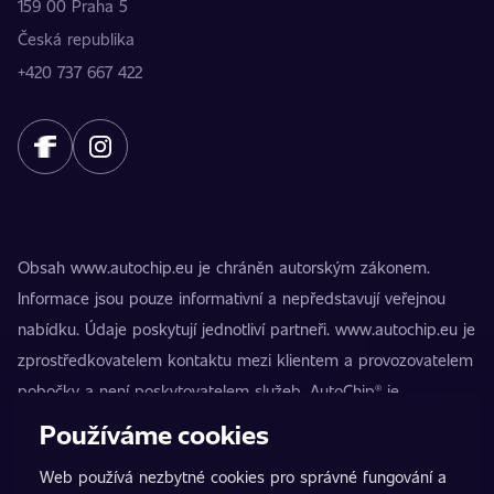
159 00 Praha 5
Česká republika
+420 737 667 422
Obsah www.autochip.eu je chráněn autorským zákonem.
Informace jsou pouze informativní a nepředstavují veřejnou
nabídku. Údaje poskytují jednotliví partneři. www.autochip.eu je
zprostředkovatelem kontaktu mezi klientem a provozovatelem
pobočky a není poskytovatelem služeb. AutoChip® je
registrovaná ochranná známka Petra Kučery. Úpravy, které
Používáme cookies
nejsou označeny jako Premium, mohou vést k technické
Web používá nezbytné cookies pro správné fungování a
nezpůsobilosti vozidla k provozu na pozemních komunikacích.