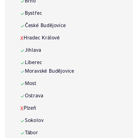
Brno
✓
Bystřec
✓
České Budějovice
✓
Hradec Králové
X
Jihlava
✓
Liberec
✓
Moravské Budějovice
✓
Most
✓
Ostrava
✓
Plzeň
X
Sokolov
✓
Tábor
✓