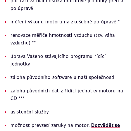
počítačová diagnostika motorové jednotky před a
po úpravě
měření výkonu motoru na zkušebně po úpravě *
renovace měřiče hmotnosti vzduchu (tzv. váha
vzduchu) **
úprava Vašeho stávajícího programu řídící
jednotky
záloha původního software u naší společnosti
záloha původních dat z řídící jednotky motoru na
CD ***
asistenční služby
možnost převzetí záruky na motor.
Dozvědět se