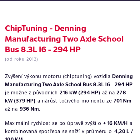
ChipTuning - Denning
Manufacturing Two Axle School
Bus 8.3L I6 - 294 HP
(od roku 2013)
Zvýšení výkonu motoru (chiptuning) vozidla
Denning
Manufacturing Two Axle School Bus 8.3L I6 - 294 HP
je možné z původních
216 kW (294 HP)
až na
278
kW (379 HP)
a nárůst točivého momentu ze
701 Nm
až na
936 Nm
.
Maximální rychlost se po úpravě zvýší o
+ 16 KM/H
a
kombinovaná spotřeba se sníží v průměru o
-1,20 L /
100 KM
.