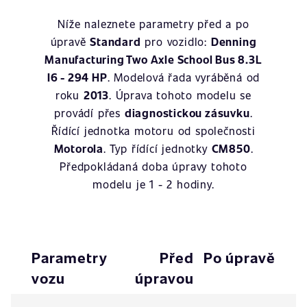
Níže naleznete parametry před a po
úpravě
Standard
pro vozidlo:
Denning
Manufacturing Two Axle School Bus 8.3L
I6 - 294 HP
. Modelová řada vyráběná od
roku
2013
. Úprava tohoto modelu se
provádí přes
diagnostickou zásuvku
.
Řídící jednotka motoru od společnosti
Motorola
. Typ řídící jednotky
CM850
.
Předpokládaná doba úpravy tohoto
modelu je 1 - 2 hodiny.
Parametry
Před
Po úpravě
vozu
úpravou