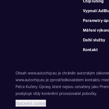
ChipTuning
Vypnutí AdBl
Parametry úp
Měření výkon
Další služby
Kontakt
Obsah www.autochip.eu je chráněn autorským zákonem. I
www.autochip.eu je zprostředkovatelem kontaktu mezi
Petra Kučery. Úpravy, které nejsou označeny jako Pre
poskytuje vždy konkrétní provozovatel pobočky.
Nastavení cookies