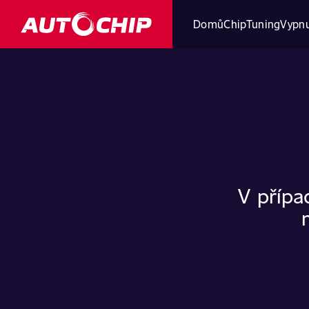
Domů
ChipTuning
Vypnu
V přípa