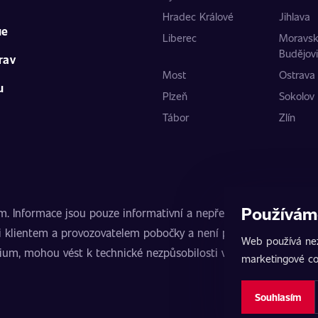
Hradec Králové
Jihlava
ue
Liberec
Moravs
Budějov
rav
Most
Ostrava
u
Plzeň
Sokolov
Tábor
Zlín
Používám
nformace jsou pouze informativní a nepředstavují veřejnou nab
 klientem a provozovatelem pobočky a není poskytovatelem slu
Web používá nez
mium, mohou vést k technické nezpůsobilosti vozidla k provozu
marketingové co
Souhlasím