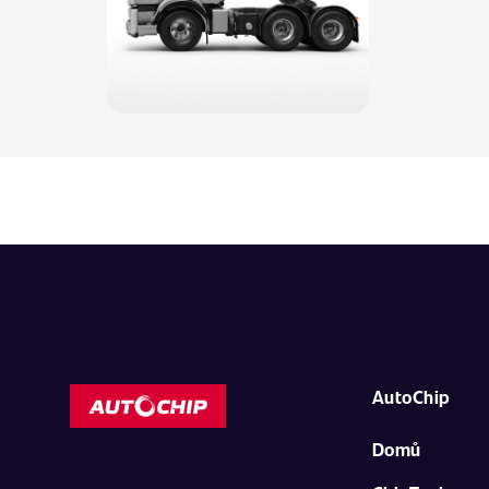
AutoChip
Domů