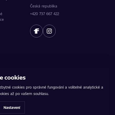
Česká republika
ké
+420 737 667 422
ice
e cookies
ídku. Údaje poskytují jednotliví partneři.
žeb. AutoChip® je registrovaná ochranná známka
bytné cookies pro správné fungování a volitelné analytické a
 na pozemních komunikacích. Přesné informace
okies až po vašem souhlasu.
Nastavení