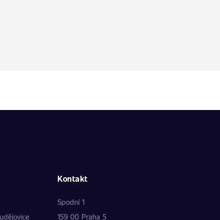
Kontakt
Spodní 1
udějovice
159 00 Praha 5