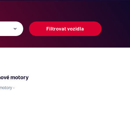
Filtrovat vozidla
nové motory
motory -