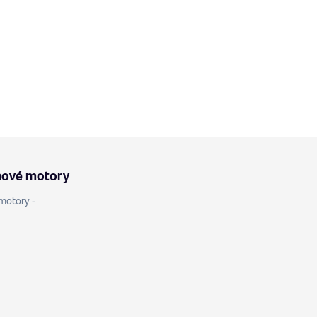
nové motory
motory -