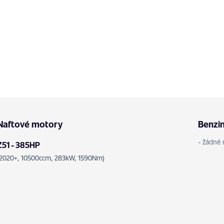
Naftové motory
Benzi
- žádné 
Z51 - 385HP
(2020+, 10500ccm, 283kW, 1590Nm)