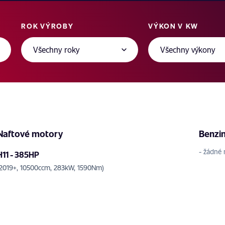
ROK VÝROBY
VÝKON V KW
Naftové motory
Benzi
- žádné 
H11 - 385HP
(2019+, 10500ccm, 283kW, 1590Nm)