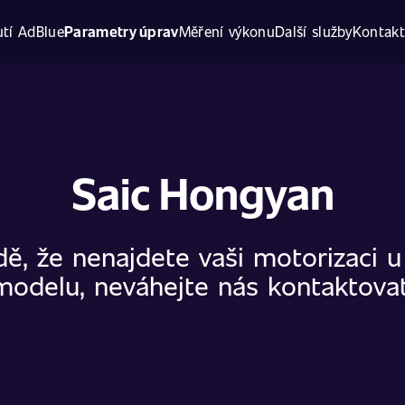
tí AdBlue
Parametry úprav
Měření výkonu
Další služby
Kontak
Saic Hongyan
dě, že nenajdete vaši motorizaci 
modelu, neváhejte nás kontaktovat