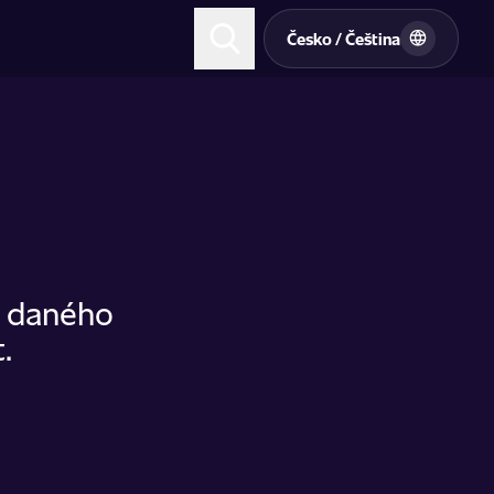
t
Česko / Čeština
u daného
.