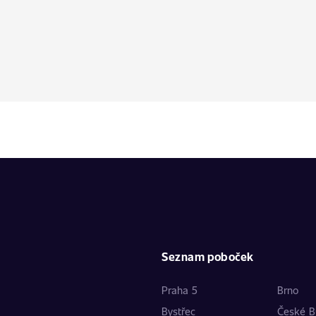
Seznam poboček
Praha 5
Brno
Bystřec
České B