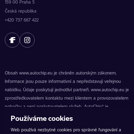
159 00 Praha 5
Česká republika
+420 737 667 422
Obsah www.autochip.eu je chráněn autorským zákonem.
Informace jsou pouze informativní a nepředstavují veřejnou
nabídku. Údaje poskytují jednotliví partneři. www.autochip.eu je
zprostředkovatelem kontaktu mezi klientem a provozovatelem
pobočky a není poskytovatelem služeb. AutoChip® je
registrovaná ochranná známka Petra Kučery. Úpravy, které
Používáme cookies
nejsou označeny jako Premium, mohou vést k technické
Web používá nezbytné cookies pro správné fungování a
nezpůsobilosti vozidla k provozu na pozemních komunikacích.