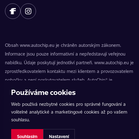
Obsah www.autochip.eu je chráněn autorským zákonem.
Informace jsou pouze informativní a nepředstavují veřejnou
nabídku. Údaje poskytují jednotliví partneři. www.autochip.eu je
zprostředkovatelem kontaktu mezi klientem a provozovatelem
pobočky a není poskytovatelem služeb. AutoChip® je
registrovaná ochranná známka Petra Kučery. Úpravy, které
Používáme cookies
nejsou označeny jako Premium, mohou vést k technické
Web používá nezbytné cookies pro správné fungování a
nezpůsobilosti vozidla k provozu na pozemních komunikacích.
volitelné analytické a marketingové cookies až po vašem
Přesné informace poskytuje vždy konkrétní provozovatel
souhlasu.
pobočky.
Nastavení cookies
Souhlasím
Nastavení