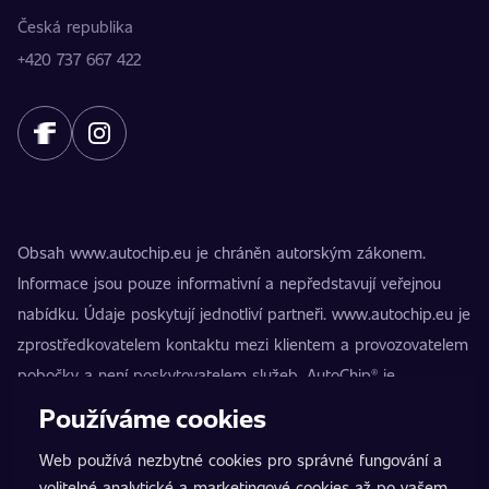
Česká republika
+420 737 667 422
Obsah www.autochip.eu je chráněn autorským zákonem.
Informace jsou pouze informativní a nepředstavují veřejnou
nabídku. Údaje poskytují jednotliví partneři. www.autochip.eu je
zprostředkovatelem kontaktu mezi klientem a provozovatelem
pobočky a není poskytovatelem služeb. AutoChip® je
registrovaná ochranná známka Petra Kučery. Úpravy, které
Používáme cookies
nejsou označeny jako Premium, mohou vést k technické
Web používá nezbytné cookies pro správné fungování a
nezpůsobilosti vozidla k provozu na pozemních komunikacích.
volitelné analytické a marketingové cookies až po vašem