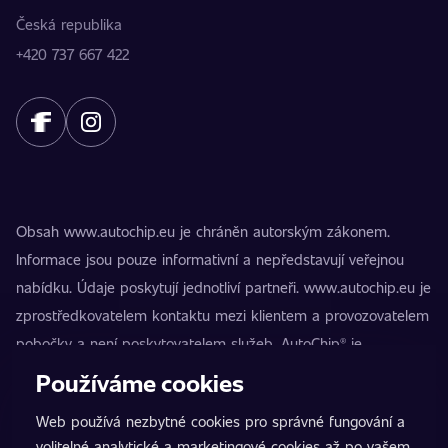
Česká republika
+420 737 667 422
Obsah www.autochip.eu je chráněn autorským zákonem.
Informace jsou pouze informativní a nepředstavují veřejnou
nabídku. Údaje poskytují jednotliví partneři. www.autochip.eu je
zprostředkovatelem kontaktu mezi klientem a provozovatelem
pobočky a není poskytovatelem služeb. AutoChip® je
registrovaná ochranná známka Petra Kučery. Úpravy, které
Používáme cookies
nejsou označeny jako Premium, mohou vést k technické
Web používá nezbytné cookies pro správné fungování a
nezpůsobilosti vozidla k provozu na pozemních komunikacích.
volitelné analytické a marketingové cookies až po vašem