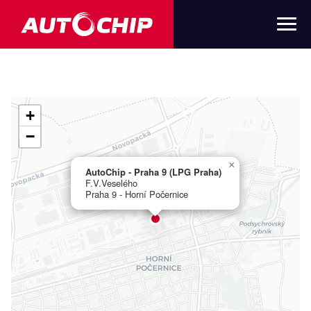
+
−
×
AutoChip - Praha 9 (LPG Praha)
F.V.Veselého
Praha 9 - Horní Počernice