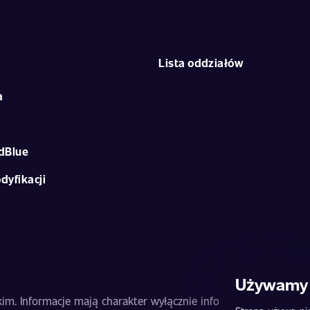
Lista oddziałów
a
dBlue
dyfikacji
Używamy 
m. Informacje mają charakter wyłącznie informacyjny i nie stan