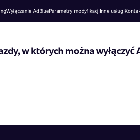
ing
Wyłączanie AdBlue
Parametry modyfikacji
Inne usługi
Konta
azdy, w których można wyłączyć 