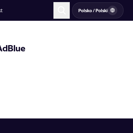
kt
Polsko / Polski
AdBlue