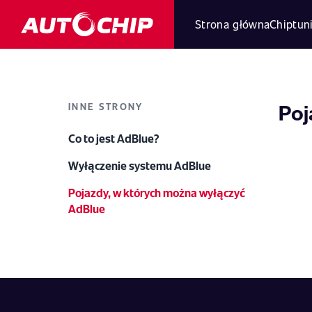
Strona główna
Chiptun
Poj
INNE STRONY
Co to jest AdBlue?
Wyłączenie systemu AdBlue
Pojazdy, w których można wyłączyć
AdBlue