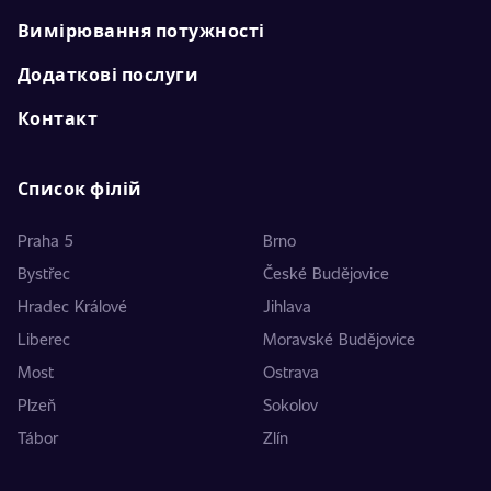
Вимірювання потужності
Додаткові послуги
Контакт
Список філій
Praha 5
Brno
Bystřec
České Budějovice
Hradec Králové
Jihlava
Liberec
Moravské Budějovice
Most
Ostrava
Plzeň
Sokolov
Tábor
Zlín