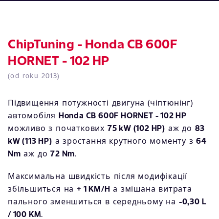
ChipTuning - Honda CB 600F
HORNET - 102 HP
(od roku 2013)
Підвищення потужності двигуна (чіптюнінг)
автомобіля
Honda CB 600F HORNET - 102 HP
можливо з початкових
75 kW (102 HP)
аж до
83
kW (113 HP)
а зростання крутного моменту з
64
Nm
аж до
72 Nm
.
Максимальна швидкість після модифікації
збільшиться на
+ 1 KM/H
а змішана витрата
пального зменшиться в середньому на
-0,30 L
/ 100 KM
.