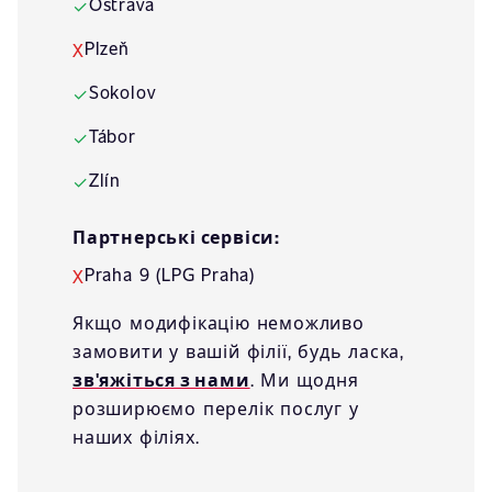
Ostrava
✓
Plzeň
X
Sokolov
✓
Tábor
✓
Zlín
✓
Партнерські сервіси:
Praha 9 (LPG Praha)
X
Якщо модифікацію неможливо
замовити у вашій філії, будь ласка,
зв'яжіться з нами
. Ми щодня
розширюємо перелік послуг у
наших філіях.