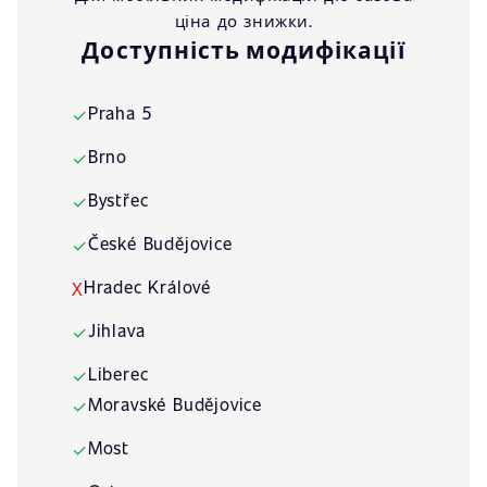
ціна до знижки.
Доступність модифікації
Praha 5
✓
Brno
✓
Bystřec
✓
České Budějovice
✓
Hradec Králové
X
Jihlava
✓
Liberec
✓
Moravské Budějovice
✓
Most
✓