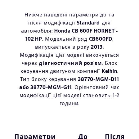
Нижче наведені параметри до та
після модифікації
Standard
для
автомобіля:
Honda CB 600F HORNET -
102 HP
. Модельний ряд
CB600FD
,
випускається з року
2013
.
Модифікація цієї моделі виконується
через
діагностичний роз'єм
. Блок
керування двигуном компанії
Keihin
.
Тип блоку керування
38770-MGM-D11
або 38770-MGM-G11
. Орієнтовний час
модифікації цієї моделі становить 1-2
години.
Параметри
До
Після