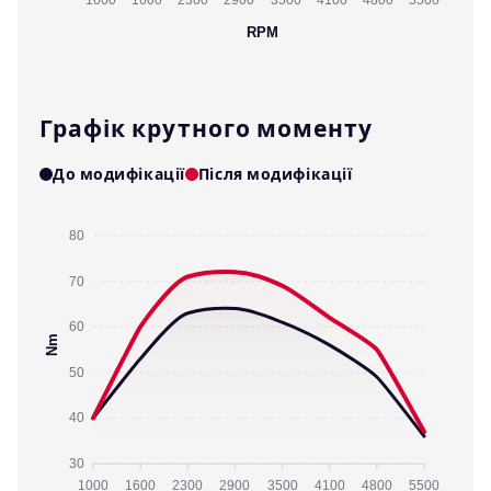
1000
1600
2300
2900
3500
4100
4800
5500
RPM
Графік крутного моменту
До модифікації
Після модифікації
80
70
60
Nm
50
40
30
1000
1600
2300
2900
3500
4100
4800
5500