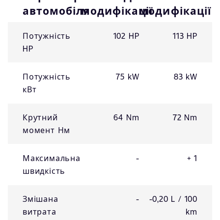
автомобіля
модифікації
модифікації
Потужність
102 HP
113 HP
HP
Потужність
75 kW
83 kW
кВт
Крутний
64 Nm
72 Nm
момент Нм
Максимальна
-
+ 1
швидкість
Змішана
-
-0,20 L / 100
витрата
km