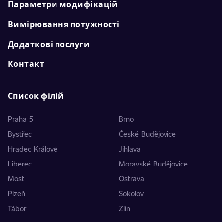
Параметри модифікацій
Вимірювання потужності
Додаткові послуги
Контакт
Список філій
Praha 5
Brno
Bystřec
České Budějovice
Hradec Králové
Jihlava
Liberec
Moravské Budějovice
Most
Ostrava
Plzeň
Sokolov
Tábor
Zlín