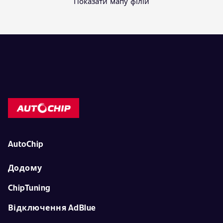
Показати мапу філій
AutoChip
Додому
ChipTuning
Відключення AdBlue