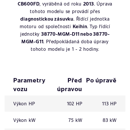
CB600FD
, vyráběná od roku
2013
. Úprava
tohoto modelu se provádí přes
diagnostickou zásuvku
. Řídící jednotka
motoru od společnosti
Keihin
. Typ řídící
jednotky
38770-MGM-D11 nebo 38770-
MGM-G11
. Předpokládaná doba úpravy
tohoto modelu je 1 - 2 hodiny.
Parametry
Před
Po úpravě
vozu
úpravou
Výkon HP
102 HP
113 HP
Výkon kW
75 kW
83 kW