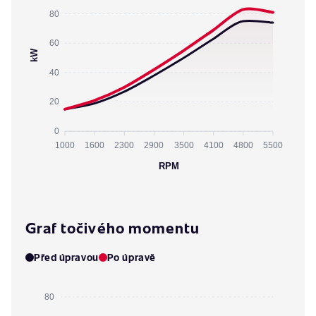
80
60
kW
40
20
0
1000
1600
2300
2900
3500
4100
4800
5500
RPM
Graf točivého momentu
Před úpravou
Po úpravě
80