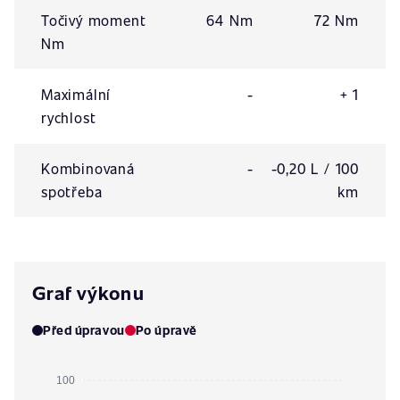
Točivý moment
64 Nm
72 Nm
Nm
Maximální
-
+ 1
rychlost
Kombinovaná
-
-0,20 L / 100
spotřeba
km
Graf výkonu
Před úpravou
Po úpravě
100