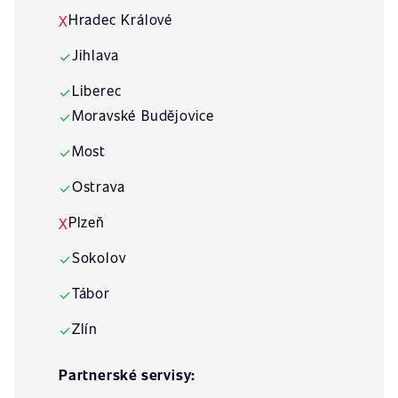
Hradec Králové
X
Jihlava
✓
Liberec
✓
Moravské Budějovice
✓
Most
✓
Ostrava
✓
Plzeň
X
Sokolov
✓
Tábor
✓
Zlín
✓
Partnerské servisy: