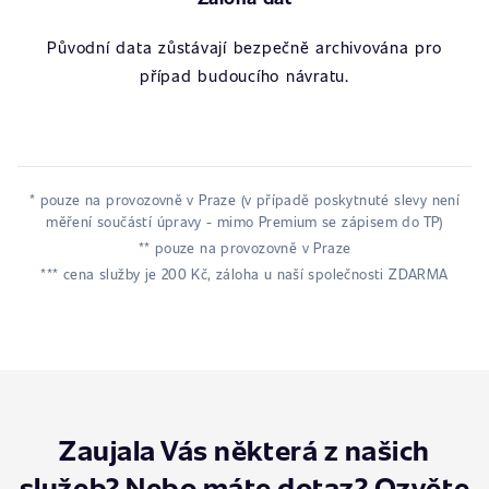
Původní data zůstávají bezpečně archivována pro
případ budoucího návratu.
* pouze na provozovně v Praze (v případě poskytnuté slevy není
měření součástí úpravy - mimo Premium se zápisem do TP)
** pouze na provozovně v Praze
*** cena služby je 200 Kč, záloha u naší společnosti ZDARMA
Zaujala Vás některá z našich
služeb? Nebo máte dotaz? Ozvěte