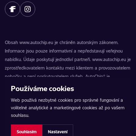
Obsah www.autochip.eu je chráněn autorským zákonem.
Informace jsou pouze informativní a nepředstavují veřejnou
nabídku. Údaje poskytují jednotliví partneři. www.autochip.eu je
zprostředkovatelem kontaktu mezi klientem a provozovatelem
pobočky a není poskytovatelem služeb. AutoChip® je
registrovaná ochranná známka Petra Kučery. Úpravy, které
Používáme cookies
nejsou označeny jako Premium, mohou vést k technické
Web používá nezbytné cookies pro správné fungování a
nezpůsobilosti vozidla k provozu na pozemních komunikacích.
volitelné analytické a marketingové cookies až po vašem
Přesné informace poskytuje vždy konkrétní provozovatel
souhlasu.
pobočky.
Nastavení cookies
Souhlasím
Nastavení