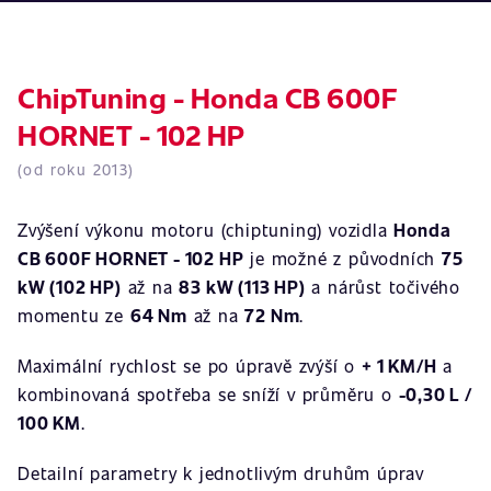
ChipTuning - Honda CB 600F
HORNET - 102 HP
(od roku 2013)
Zvýšení výkonu motoru (chiptuning) vozidla
Honda
CB 600F HORNET - 102 HP
je možné z původních
75
kW (102 HP)
až na
83 kW (113 HP)
a nárůst točivého
momentu ze
64 Nm
až na
72 Nm
.
Maximální rychlost se po úpravě zvýší o
+ 1 KM/H
a
kombinovaná spotřeba se sníží v průměru o
-0,30 L /
100 KM
.
Detailní parametry k jednotlivým druhům úprav